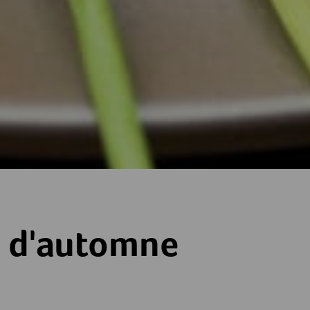
e
 d'automne
es
toiles