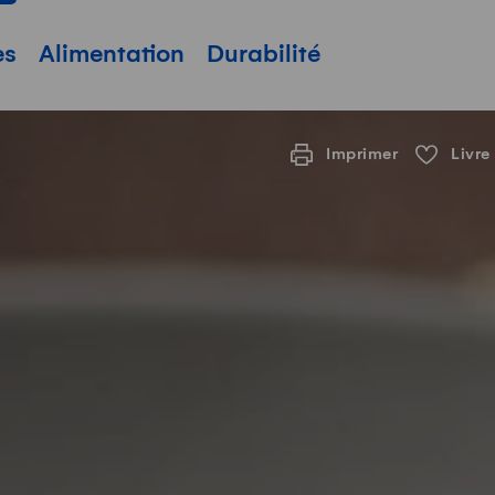
pale
es
Alimentation
Durabilité
Imprimer
Livre