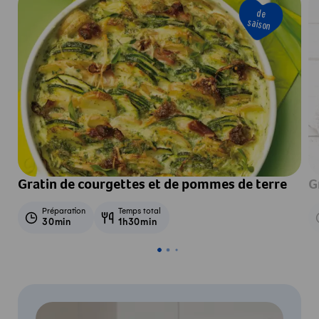
de
saison
Gratin de courgettes et de pommes de terre
G
Préparation
Temps total
30min
1h30min