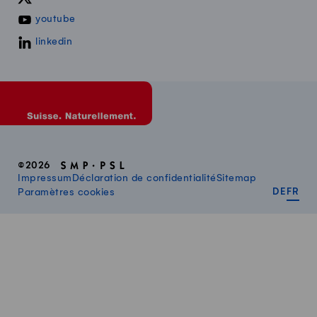
youtube
linkedin
©2026
Impressum
Déclaration de confidentialité
Sitemap
DEUT
FR
Paramètres cookies
DE
FR