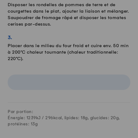
Disposer les rondelles de pommes de terre et de
courgettes dans le plat, ajouter la liaison et mélanger.
Saupoudrer de fromage râpé et disposer les tomates
cerises par-dessus.
Placer dans le milieu du four froid et cuire env. 50 min
à 200°C chaleur tournante (chaleur traditionnelle:
220°C).
Par portion:
Énergie: 1239kJ /
296
kcal, lipides:
18
g, glucides:
20
g,
protéines:
13
g