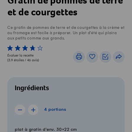
Gratin de pommes de terre
et de courgettes
Ce gratin de pommes de terre et de courgettes à la crème et
au fromage est facile à préparer. Un plat d'été qui plaira
aux petits comme aux grands.
1 von 5 étoiles
2 von 5 étoiles
3 von 5 étoiles
4 von 5 étoiles
5 von 5 étoiles
Évaluer la recette
Imprimer
Livre de recettes
Listes de c
Part
(
3.9
étoiles /
46
avis)
Ingrédients
4 portions
4
portions
Afficher la recette de 3 portions
Afficher la recette de 5 portions
Quantité
Ingrédients
plat à gratin d'env. 30×22 cm