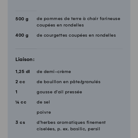
de pommes de terre à chair farineuse
500
g
coupées en rondelles
400
g
de courgettes coupées en rondelles
Liaison:
1,25
dl
de demi-crème
2
cc
de bouillon en pâte/granulés
1
gousse d'ail pressée
¼
cc
de sel
poivre
3
cs
d'herbes aromatiques finement
ciselées, p. ex. basilic, persil