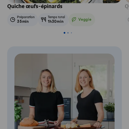
Quiche œufs-épinards
Q
Préparation
Temps total
Veggie
35min
1h30min
Veggie