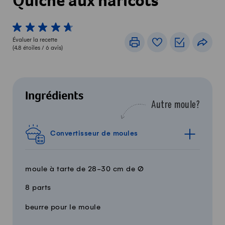
Quiche aux haricots
1 von 5 étoiles
2 von 5 étoiles
3 von 5 étoiles
4 von 5 étoiles
5 von 5 étoiles
Évaluer la recette
Imprimer
Livre de recettes
Listes de c
Part
(
4.8
étoiles /
6
avis)
Ingrédients
Autre moule?
Convertisseur de moules
moule à tarte de 28-30 cm de Ø
8 parts
Quantité
Ingrédients
beurre pour le moule