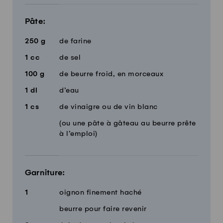
Pâte:
250
g
de farine
1
cc
de sel
100
g
de beurre froid, en morceaux
1
dl
d’eau
1
cs
de vinaigre ou de vin blanc
(ou une pâte à gâteau au beurre prête
à l’emploi)
Garniture:
1
oignon finement haché
beurre pour faire revenir