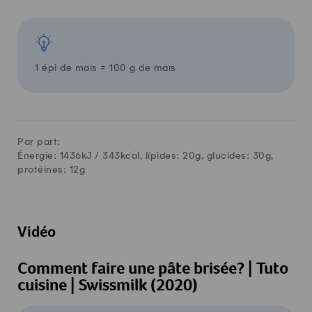
1 épi de maïs = 100 g de maïs
Par part:
Énergie: 1436kJ /
343
kcal, lipides:
20
g, glucides:
30
g,
protéines:
12
g
Vidéo
Comment faire une pâte brisée? | Tuto
cuisine | Swissmilk (2020)