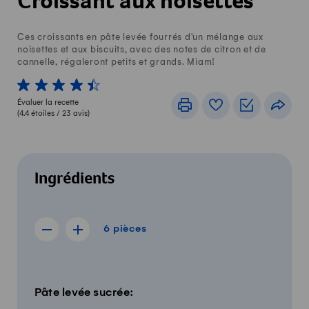
Croissant aux noisettes
Ces croissants en pâte levée fourrés d'un mélange aux
noisettes et aux biscuits, avec des notes de citron et de
cannelle, régaleront petits et grands. Miam!
1 von 5 étoiles
2 von 5 étoiles
3 von 5 étoiles
4 von 5 étoiles
5 von 5 étoiles
Évaluer la recette
Imprimer
Livre de recettes
Listes de c
Part
(
4.4
étoiles /
23
avis)
Ingrédients
6 pièces
6
pièces
Afficher la recette de 5 pièces
Afficher la recette de 7 pièces
Quantité
Ingrédients
Pâte levée sucrée: