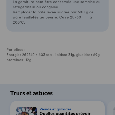
La garniture peut être conservée une semaine au
réfrigérateur ou congelée.
Remplacer la pâte levée sucrée par 500 g de
pâte feuilletée au beurre. Cuire 25-30 min à
200°C.
Par pièce:
Énergie: 2525kJ /
603
kcal, lipides:
31
g, glucides:
69
g,
protéines:
12
g
Trucs et astuces
Viande et grillades
Quelles quantités prévoir