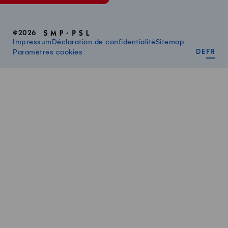
©2026
Impressum
Déclaration de confidentialité
Sitemap
DEUT
FR
Paramètres cookies
DE
FR