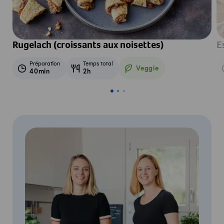
Rugelach (croissants aux noisettes)
E
Préparation
Temps total
Veggie
40min
2h
Veggie