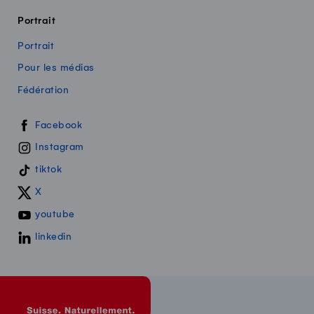
Portrait
Portrait
Pour les médias
Fédération
Swissmilk sur les réseaux sociaux
Facebook
Instagram
tiktok
X
youtube
linkedin