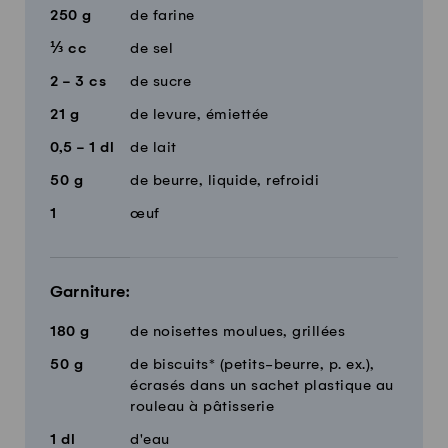
250
g
de farine
⅓
cc
de sel
2 - 3
cs
de sucre
21
g
de levure, émiettée
0,5 - 1
dl
de lait
50
g
de beurre, liquide, refroidi
1
œuf
Garniture:
180
g
de noisettes moulues, grillées
50
g
de biscuits* (petits-beurre, p. ex.),
écrasés dans un sachet plastique au
rouleau à pâtisserie
1
dl
d'eau