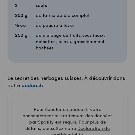
2
œufs
250
g
de farine de blé complet
½
cc
de poudre à lever
250
g
de mélange de fruits secs (noix,
noisettes, p. ex.), grossièrement
hachées
Le secret des herbages suisses. À découvrir dans
notre
podcast
:
Pour écouter ce podcast, votre
consentement au traitement des données
par Spotify est requis. Pour plus de
détails, consultez notre
Déclaration de
confidentialité
.