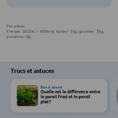
Par pièce:
Énergie: 2022kJ /
483
kcal, lipides:
35
g, glucides:
35
g,
protéines:
8
g
Trucs et astuces
Bon à savoir
Quelle est la différence entre
le persil frisé et le persil
plat?