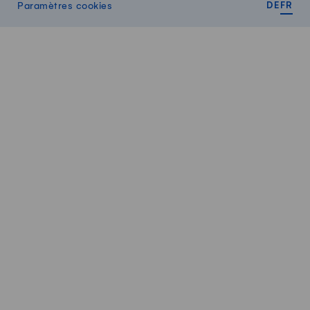
DEUT
FR
Paramètres cookies
DE
FR