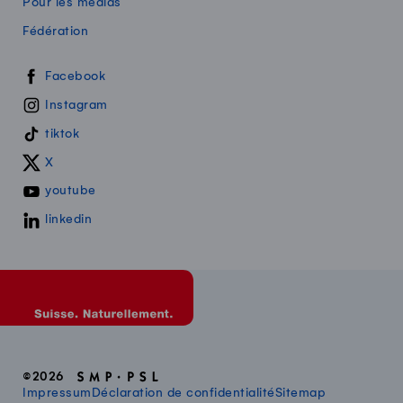
Pour les médias
Fédération
Swissmilk sur les réseaux sociaux
Facebook
Instagram
tiktok
X
youtube
linkedin
©2026
Impressum
Déclaration de confidentialité
Sitemap