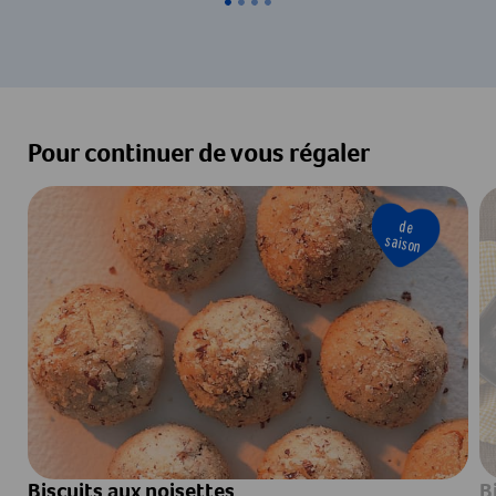
Pour continuer de vous régaler
de
saison
Biscuits aux noisettes
B