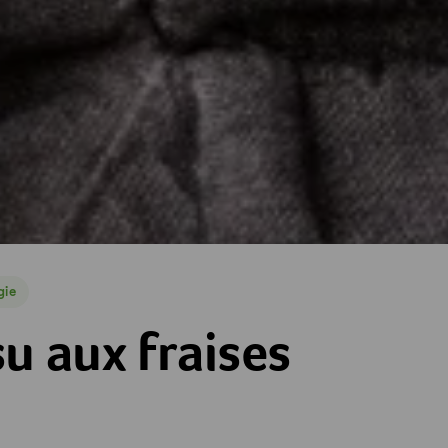
gie
e
es
u aux fraises
es
toiles