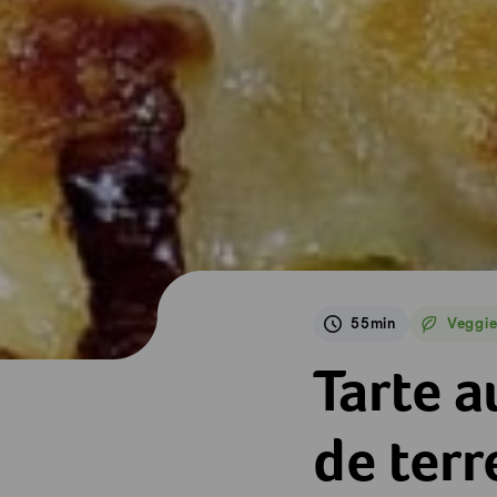
55min
Veggi
Veggie
Tarte aux poireau
Tarte 
de terr