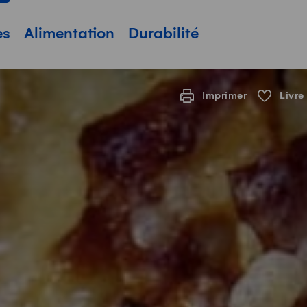
pale
es
Alimentation
Durabilité
Imprimer
Livre