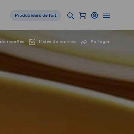
Afficher mon panier
Connexion
Afficher la 
Ouvrir l'onglet de reche
Producteurs de lait
Navigation de pied de page
 de recettes
Listes de courses
Partager