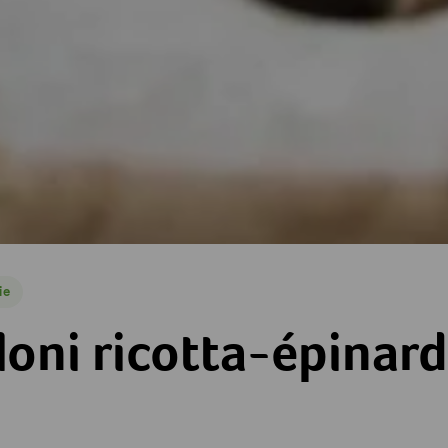
ie
e
a-épinards
oni ricotta-épinard
es
toiles