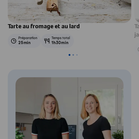
Tarte au fromage et au lard
T
j
Préparation
Temps total
25min
1h30min