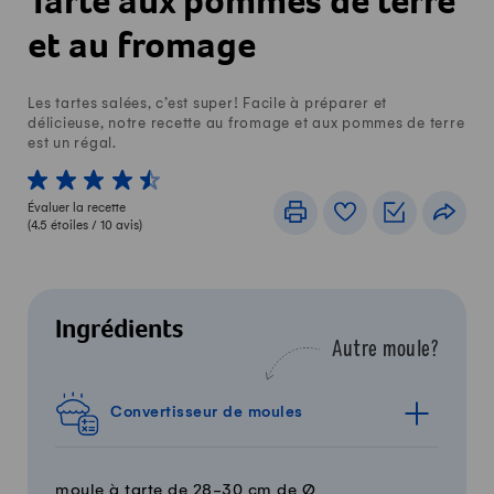
Tarte aux pommes de terre
et au fromage
Les tartes salées, c’est super! Facile à préparer et
délicieuse, notre recette au fromage et aux pommes de terre
est un régal.
1 von 5 étoiles
2 von 5 étoiles
3 von 5 étoiles
4 von 5 étoiles
5 von 5 étoiles
Évaluer la recette
Imprimer
Livre de recettes
Listes de c
Part
(
4.5
étoiles /
10
avis)
Ingrédients
Autre moule?
Convertisseur de moules
moule à tarte de 28-30 cm de Ø