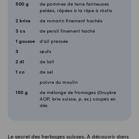
500
g
de pommes de terre farineuses
pelées, râpées à la râpe à röstis
2
brins
de romarin finement hachés
3
cs
de persil finement haché
1
gousse
d'ail pressée
3
œufs
2
dl
de lait
1
cc
de sel
poivre du moulin
150
g
de mélange de fromages (Gruyère
AOP, brie suisse, p. ex.) coupés en
dés
Le secret des herbages suisses. À découvrir dans