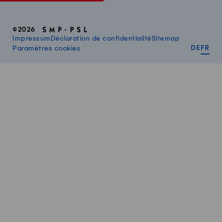
©2026
Impressum
Déclaration de confidentialité
Sitemap
DEUT
FR
Paramètres cookies
DE
FR