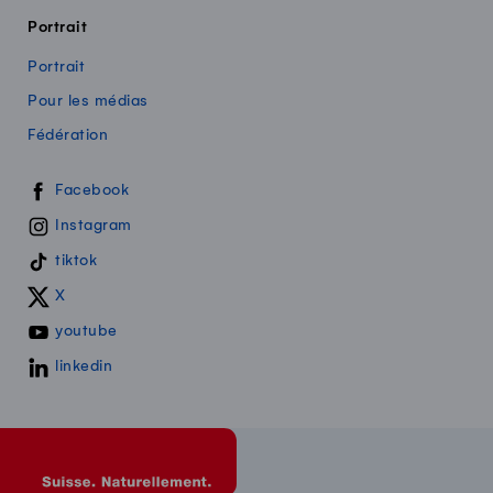
Portrait
Portrait
Pour les médias
Fédération
Swissmilk sur les réseaux sociaux
Facebook
Instagram
tiktok
X
youtube
linkedin