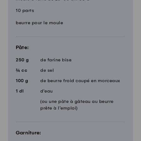
10 parts
Quantité
Ingrédients
beurre pour le moule
Pâte:
250
g
de farine bise
¾
cc
de sel
100
g
de beurre froid coupé en morceaux
1
dl
d'eau
(ou une pâte à gâteau au beurre
prête à l’emploi)
Garniture: