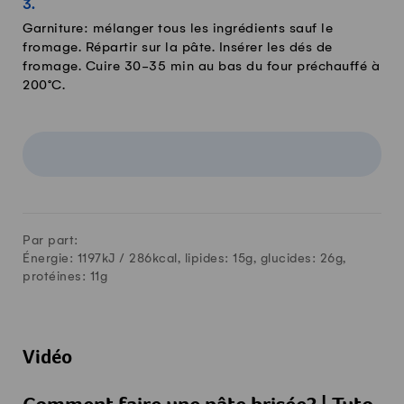
Garniture: mélanger tous les ingrédients sauf le
fromage. Répartir sur la pâte. Insérer les dés de
fromage. Cuire 30-35 min au bas du four préchauffé à
200°C.
Par part:
Énergie: 1197kJ /
286
kcal, lipides:
15
g, glucides:
26
g,
protéines:
11
g
Vidéo