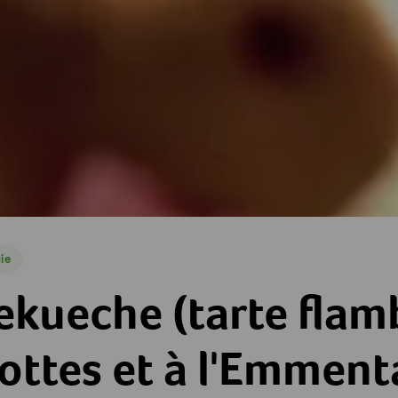
ie
e
te flambée) aux carottes et à l'Emmental
kueche (tarte flam
ottes et à l'Emment