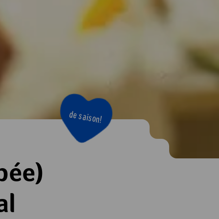
de saison!
bée)
al