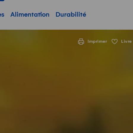
pale
es
Alimentation
Durabilité
Imprimer
Livre