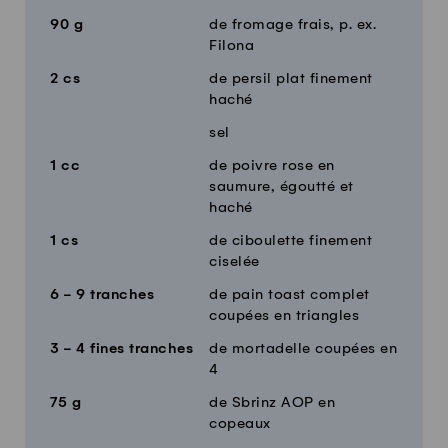
90
g
de fromage frais, p. ex.
Filona
2
cs
de persil plat finement
haché
sel
1
cc
de poivre rose en
saumure, égoutté et
haché
1
cs
de ciboulette finement
ciselée
6 - 9
tranches
de pain toast complet
coupées en triangles
3 - 4
fines tranches
de mortadelle coupées en
4
75
g
de Sbrinz AOP en
copeaux