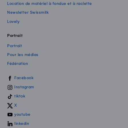
Location de matériel à fondue et à raclette
Newsletter Swissmilk
Lovely
Portrait
Portrait
Pour les médias
Fédération
Swissmilk sur les réseaux sociaux
Facebook
Instagram
tiktok
X
youtube
linkedin