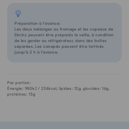
Préparation à l'avance:
Les deux mélanges au fromage et les copeaux de
Sbrinz peuvent être préparés la veille, à condition
de les garder au réfrigérateur, dans des boîtes
séparées. Les canapés peuvent être tartinés
jusqu'à 2 h à l'avance.
Par portion:
Énergie: 980kJ /
234
kcal, lipides:
12
g, glucides:
16
g,
protéines:
13
g