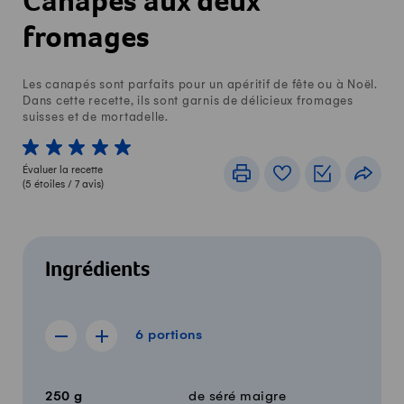
Canapés aux deux
fromages
Les canapés sont parfaits pour un apéritif de fête ou à Noël.
Dans cette recette, ils sont garnis de délicieux fromages
suisses et de mortadelle.
1 von 5 étoiles
2 von 5 étoiles
3 von 5 étoiles
4 von 5 étoiles
5 von 5 étoiles
Évaluer la recette
Imprimer
Livre de recettes
Listes de c
Part
(
5
étoiles /
7
avis)
Ingrédients
6 portions
6
portions
Afficher la recette de 5 portions
Afficher la recette de 7 portions
Quantité
Ingrédients
250
g
de séré maigre