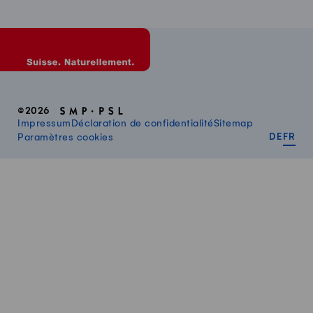
©2026
Impressum
Déclaration de confidentialité
Sitemap
DEUT
FR
Paramètres cookies
DE
FR