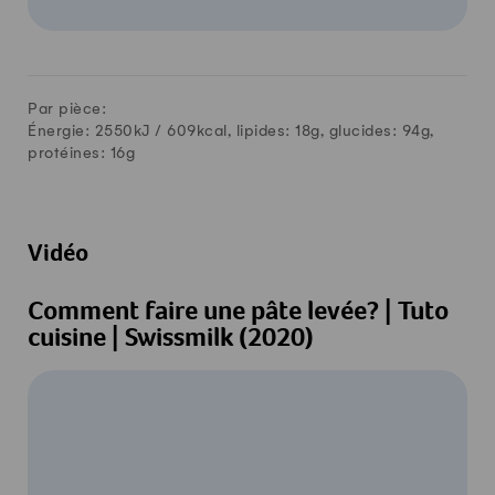
Par pièce:
Énergie: 2550kJ /
609
kcal, lipides:
18
g, glucides:
94
g,
protéines:
16
g
Vidéo
Comment faire une pâte levée? | Tuto
cuisine | Swissmilk (2020)