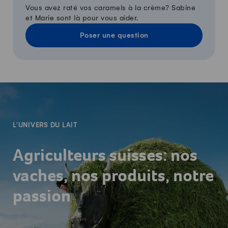
Vous avez raté vos caramels à la crème? Sabine
et Marie sont là pour vous aider.
Poser une question
-
L'UNIVERS DU LAIT
Agriculteurs suisses: nos
vaches, nos produits, notre
passion