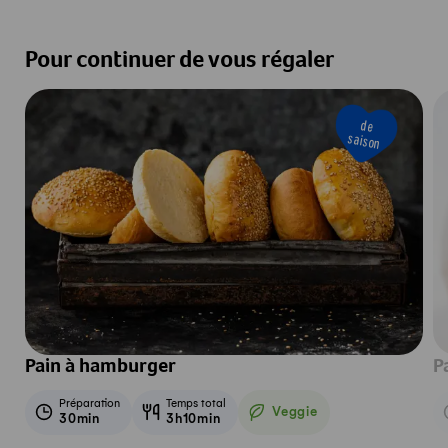
Pour continuer de vous régaler
de
saison
Pain à hamburger
P
Préparation
Temps total
Veggie
30min
3h10min
Veggie