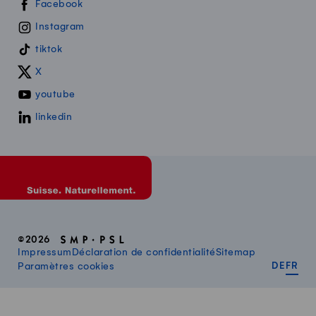
Swissmilk sur les réseaux sociaux
Facebook
Instagram
tiktok
X
youtube
linkedin
©2026
Impressum
Déclaration de confidentialité
Sitemap
DEUT
FR
Paramètres cookies
DE
FR