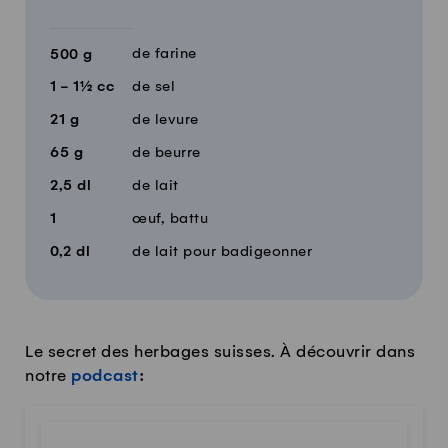
de farine
500
g
1 - 1½
cc
de sel
21
g
de levure
65
g
de beurre
2,5
dl
de lait
1
œuf, battu
0,2
dl
de lait pour badigeonner
Le secret des herbages suisses. À découvrir dans
notre
podcast
: