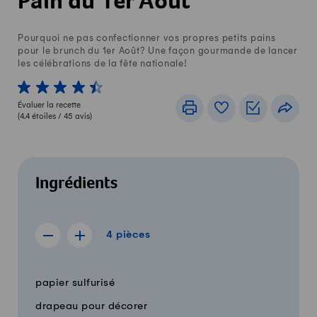
Pain du 1er Août
Pourquoi ne pas confectionner vos propres petits pains
pour le brunch du 1er Août? Une façon gourmande de lancer
les célébrations de la fête nationale!
1 von 5 étoiles
2 von 5 étoiles
3 von 5 étoiles
4 von 5 étoiles
5 von 5 étoiles
Évaluer la recette
Imprimer
Livre de recettes
Listes de c
Part
(
4.4
étoiles /
45
avis)
Ingrédients
4 pièces
4
pièces
Afficher la recette de 3 pièces
Afficher la recette de 5 pièces
Quantité
Ingrédients
papier sulfurisé
drapeau pour décorer