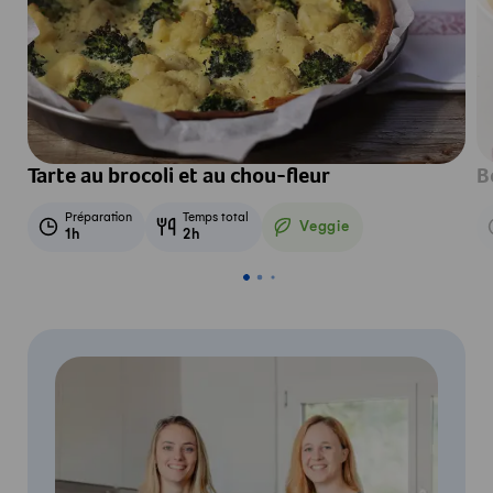
Tarte au brocoli et au chou-fleur
B
Préparation
Temps total
Veggie
1h
2h
Veggie