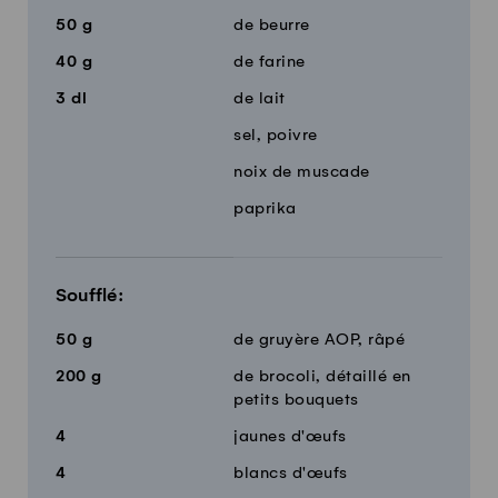
50
g
de beurre
40
g
de farine
3
dl
de lait
sel, poivre
noix de muscade
paprika
Soufflé:
50
g
de gruyère AOP, râpé
200
g
de brocoli, détaillé en
petits bouquets
4
jaunes d'œufs
4
blancs d'œufs