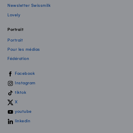
Newsletter Swissmilk
Lovely
Portrait
Portrait
Pour les médias
Fédération
Swissmilk sur les réseaux sociaux
Facebook
Instagram
tiktok
X
youtube
linkedin