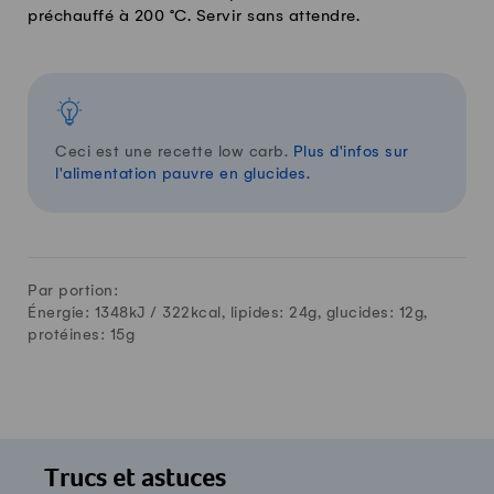
préchauffé à 200 °C. Servir sans attendre.
Ceci est une recette low carb.
Plus d'infos sur
l'alimentation pauvre en glucides.
Par portion:
Énergie: 1348kJ /
322
kcal, lipides:
24
g, glucides:
12
g,
protéines:
15
g
Trucs et astuces