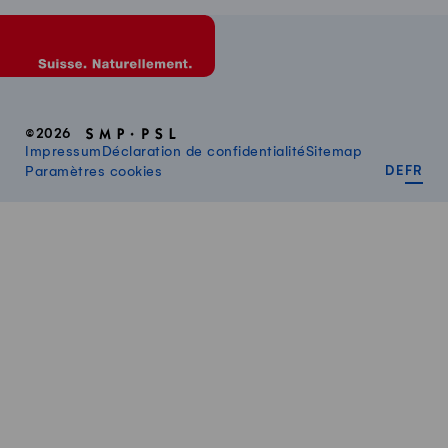
©2026
Impressum
Déclaration de confidentialité
Sitemap
DEUT
FR
Paramètres cookies
DE
FR