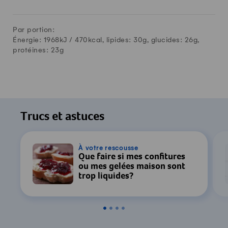
Par portion:
Énergie: 1968kJ /
470
kcal, lipides:
30
g, glucides:
26
g,
protéines:
23
g
Trucs et astuces
À votre rescousse
Que faire si mes confitures
ou mes gelées maison sont
trop liquides?