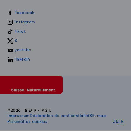
Swissmilk sur les réseaux sociaux
Facebook
Instagram
tiktok
X
youtube
linkedin
©2026
Impressum
Déclaration de confidentialité
Sitemap
DEUT
FR
Paramètres cookies
DE
FR