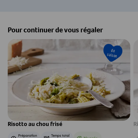
Pour continuer de vous régaler
de
saison
Risotto au chou frisé
R
Préparation
Temps total