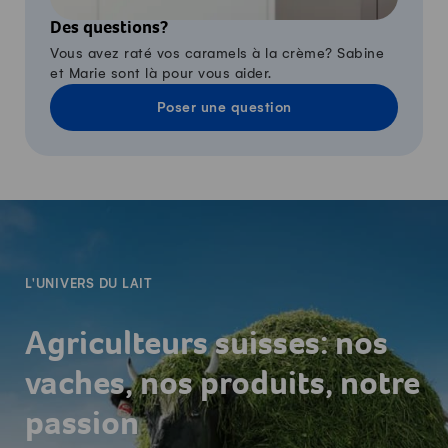
Des questions?
Vous avez raté vos caramels à la crème? Sabine
et Marie sont là pour vous aider.
Poser une question
-
L'UNIVERS DU LAIT
Agriculteurs suisses: nos
vaches, nos produits, notre
passion