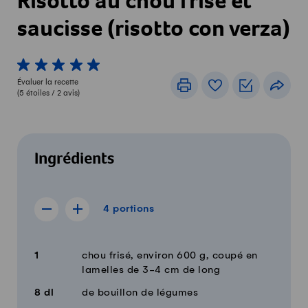
Risotto au chou frisé et
saucisse (risotto con verza)
1 von 5 étoiles
2 von 5 étoiles
3 von 5 étoiles
4 von 5 étoiles
5 von 5 étoiles
Évaluer la recette
Imprimer
Livre de recettes
Listes de c
Part
(
5
étoiles /
2
avis)
Ingrédients
4 portions
4
portions
Afficher la recette de 3 portions
Afficher la recette de 5 portions
Quantité
Ingrédients
1
chou frisé, environ 600 g, coupé en
lamelles de 3-4 cm de long
8
dl
de bouillon de légumes