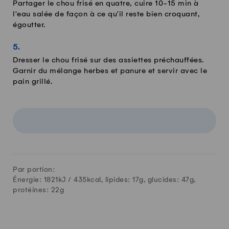
Partager le chou frisé en quatre, cuire 10-15 min à
l'eau salée de façon à ce qu'il reste bien croquant,
égoutter.
Dresser le chou frisé sur des assiettes préchauffées.
Garnir du mélange herbes et panure et servir avec le
pain grillé.
Par portion:
Énergie: 1821kJ /
435
kcal, lipides:
17
g, glucides:
47
g,
protéines:
22
g