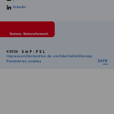
linkedin
©2026
Impressum
Déclaration de confidentialité
Sitemap
DEUT
FR
Paramètres cookies
DE
FR