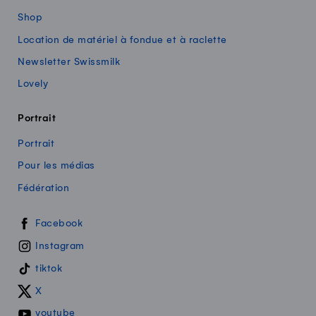
Shop
Location de matériel à fondue et à raclette
Newsletter Swissmilk
Lovely
Portrait
Portrait
Pour les médias
Fédération
Swissmilk sur les réseaux sociaux
Facebook
Instagram
tiktok
X
youtube