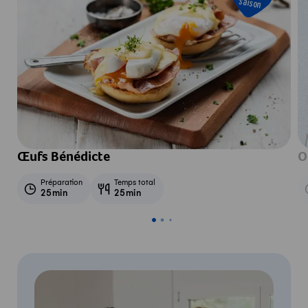
saison
Œufs Bénédicte
O
Préparation
Temps total
25min
25min