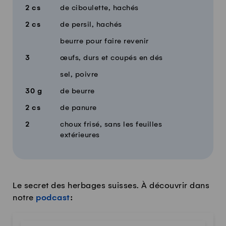
2
cs
de ciboulette, hachés
2
cs
de persil, hachés
beurre pour faire revenir
3
œufs, durs et coupés en dés
sel, poivre
30
g
de beurre
2
cs
de panure
2
choux frisé, sans les feuilles
extérieures
Le secret des herbages suisses. À découvrir dans
notre
podcast
: