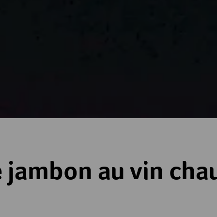
 vin chaud
e jambon au vin cha
es
toiles