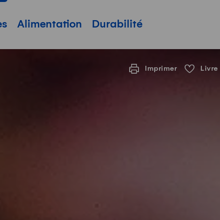
pale
es
Alimentation
Durabilité
Imprimer
Livre