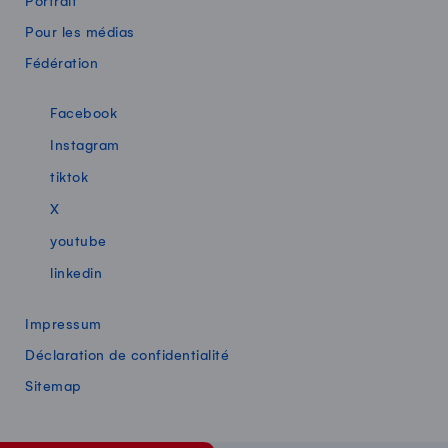
Portrait
Pour les médias
Fédération
Swissmilk sur les réseaux sociaux
Facebook
Instagram
tiktok
X
youtube
linkedin
Impressum
Déclaration de confidentialité
Sitemap