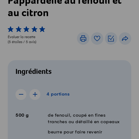
Pappardelle au fenouil et
au citron
1 von 5 étoiles
2 von 5 étoiles
3 von 5 étoiles
4 von 5 étoiles
5 von 5 étoiles
Évaluer la recette
Imprimer
Livre de recettes
Listes de c
Part
(
5
étoiles /
5
avis)
Ingrédients
4 portions
4
portions
Afficher la recette de 3 portions
Afficher la recette de 5 portions
Quantité
Ingrédients
500
g
de fenouil, coupé en fines
tranches ou détaillé en copeaux
beurre pour faire revenir