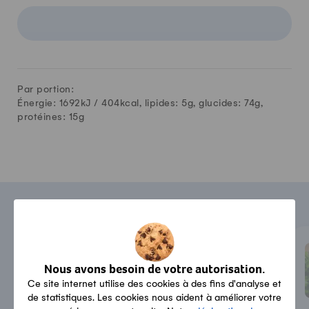
Par portion:
Énergie: 1692kJ /
404
kcal, lipides:
5
g, glucides:
74
g,
protéines:
15
g
Trucs et astuces
Conservation
Comment faire de la gelée ou
Nous avons besoin de votre autorisation.
de la confiture de sureau?
Ce site internet utilise des cookies à des fins d'analyse et
de statistiques. Les cookies nous aident à améliorer votre