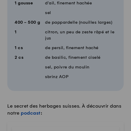
1
gousse
d'ail, finement hachée
sel
400 - 500
g
de pappardelle (nouilles larges)
1
citron, un peu de zeste râpé et le
jus
1
cs
de persil, finement haché
2
cs
de basilic, finement ciselé
sel, poivre du moulin
sbrinz AOP
Le secret des herbages suisses. À découvrir dans
notre
podcast
: