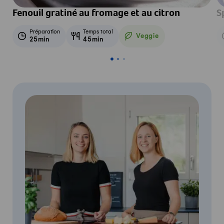
Fenouil gratiné au fromage et au citron
S
Préparation
Temps total
Veggie
25min
45min
Veggie