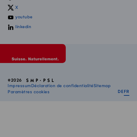
X
youtube
linkedin
©2026
Impressum
Déclaration de confidentialité
Sitemap
DEUT
FR
Paramètres cookies
DE
FR