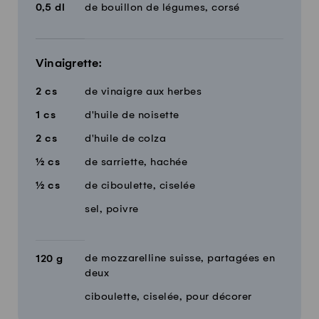
0,5
dl
de bouillon de légumes, corsé
Vinaigrette:
2
cs
de vinaigre aux herbes
1
cs
d'huile de noisette
2
cs
d'huile de colza
½
cs
de sarriette, hachée
½
cs
de ciboulette, ciselée
sel, poivre
de mozzarelline suisse, partagées en
120
g
deux
ciboulette, ciselée, pour décorer