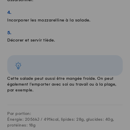
assaisonner.
Incorporer les mozzarelline à la salade.
Décorer et servir tiède.
Cette salade peut aussi être mangée froide. On peut
également l'emporter avec soi au travail ou à la plage,
par exemple.
Par portion:
Énergie: 2056kJ /
491
kcal, lipides:
28
g, glucides:
40
g,
protéines:
18
g