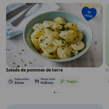
de
saison
Salade de pommes de terre
S
Préparation
Temps total
Veggie
30min
1h20min
Veggie