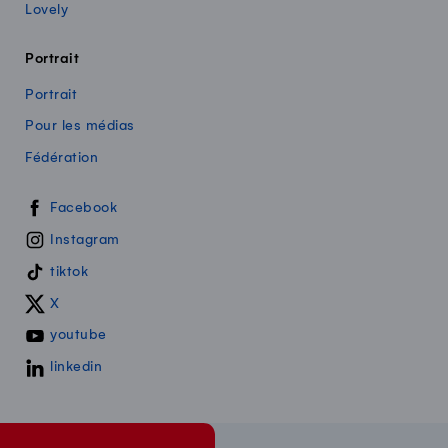
Lovely
Portrait
Portrait
Pour les médias
Fédération
Swissmilk sur les réseaux sociaux
Facebook
Instagram
tiktok
X
youtube
linkedin