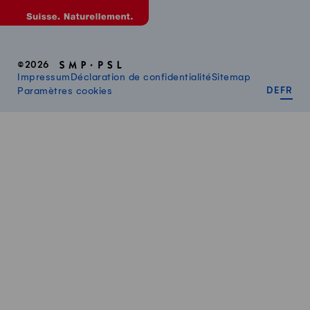
©2026
Impressum
Déclaration de confidentialité
Sitemap
DEUT
FR
Paramètres cookies
DE
FR