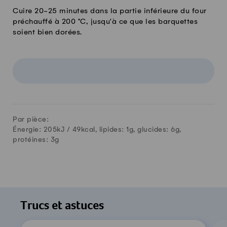
Cuire 20-25 minutes dans la partie inférieure du four
préchauffé à 200 °C, jusqu'à ce que les barquettes
soient bien dorées.
Par pièce:
Énergie: 205kJ /
49
kcal, lipides:
1
g, glucides:
6
g,
protéines:
3
g
Trucs et astuces