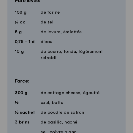
Pâte levée:
150
g
de farine
¼
cc
de sel
5
g
de levure, émiettée
0,75 - 1
dl
d'eau
15
g
de beurre, fondu, légèrement
refroidi
Farce:
300
g
de cottage cheese, égoutté
½
œuf, battu
½
sachet
de poudre de safran
3
brins
de basilic, haché
sel, poivre blanc