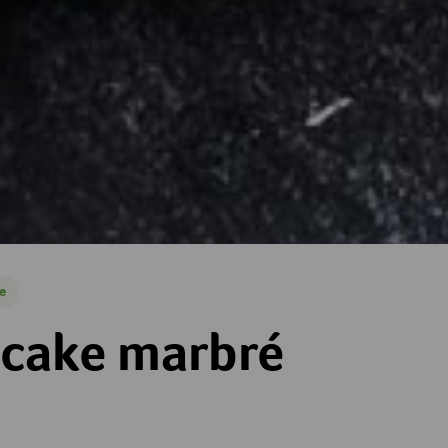
e
ré
cake marbré
es
toiles