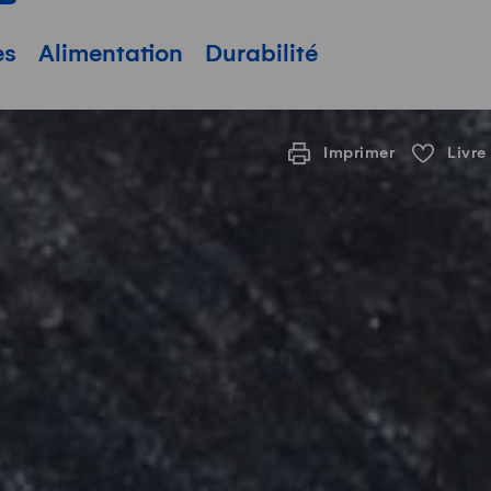
pale
es
Alimentation
Durabilité
Imprimer
Livre