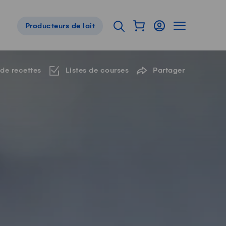
Afficher mon panier
Connexion
Afficher la 
Ouvrir l'onglet de reche
Producteurs de lait
Navigation de pied de page
 de recettes
Listes de courses
Partager