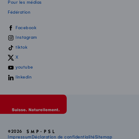
Pour les médias
Fédération
Swissmilk sur les réseaux sociaux
Facebook
Instagram
tiktok
X
youtube
linkedin
©2026
Impressum
Déclaration de confidentialité
Sitemap