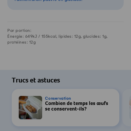
Par portion:
Énergie: 649kJ /
155
kcal, lipides:
12
g, glucides:
1
g,
protéines:
12
g
Trucs et astuces
Conservation
Combien de temps les œufs
se conservent-ils?