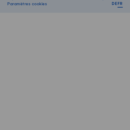
DEUT
FR
Paramètres cookies
DE
FR