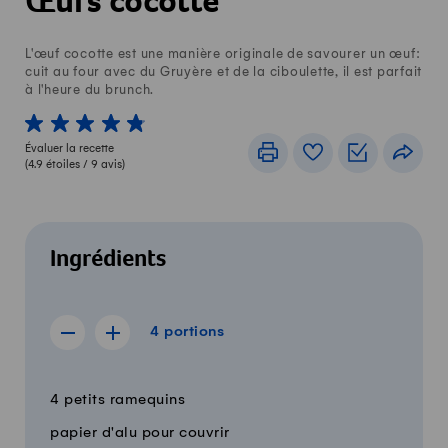
Œufs cocotte
L'œuf cocotte est une manière originale de savourer un œuf:
cuit au four avec du Gruyère et de la ciboulette, il est parfait
à l'heure du brunch.
1 von 5 étoiles
2 von 5 étoiles
3 von 5 étoiles
4 von 5 étoiles
5 von 5 étoiles
Évaluer la recette
Imprimer
Livre de recettes
Listes de c
Part
(
4.9
étoiles /
9
avis)
Ingrédients
4 portions
4
portions
Afficher la recette de 3 portions
Afficher la recette de 5 portions
Quantité
Ingrédients
4 petits ramequins
papier d'alu pour couvrir