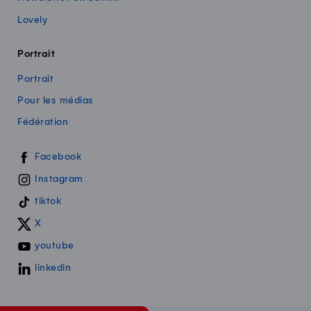
Lovely
Portrait
Portrait
Pour les médias
Fédération
Swissmilk sur les réseaux sociaux
Facebook
Instagram
tiktok
X
youtube
linkedin