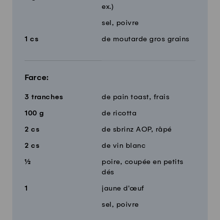
ex.)
sel, poivre
1
cs
de moutarde gros grains
Farce:
3
tranches
de pain toast, frais
100
g
de ricotta
2
cs
de sbrinz AOP, râpé
2
cs
de vin blanc
½
poire, coupée en petits
dés
1
jaune d'œuf
sel, poivre