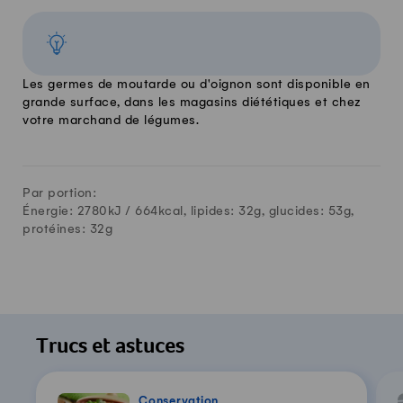
Les germes de moutarde ou d'oignon sont disponible en
grande surface, dans les magasins diététiques et chez
votre marchand de légumes.
Par portion:
Énergie: 2780kJ /
664
kcal, lipides:
32
g, glucides:
53
g,
protéines:
32
g
Trucs et astuces
Conservation