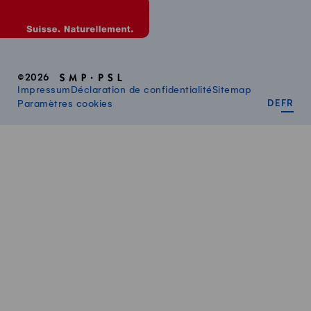
©2026
Impressum
Déclaration de confidentialité
Sitemap
DEUT
FR
Paramètres cookies
DE
FR