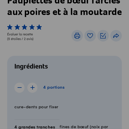
Paupiettes de bœuf farcies
aux poires et à la moutarde
1 von 5 étoiles
2 von 5 étoiles
3 von 5 étoiles
4 von 5 étoiles
5 von 5 étoiles
Évaluer la recette
Imprimer
Livre de recettes
Listes de c
Part
(
5
étoiles /
2
avis)
Ingrédients
4 portions
4
portions
Afficher la recette de 3 portions
Afficher la recette de 5 portions
Quantité
Ingrédients
cure-dents pour fixer
fines de bœuf (noix par
4
grandes tranches