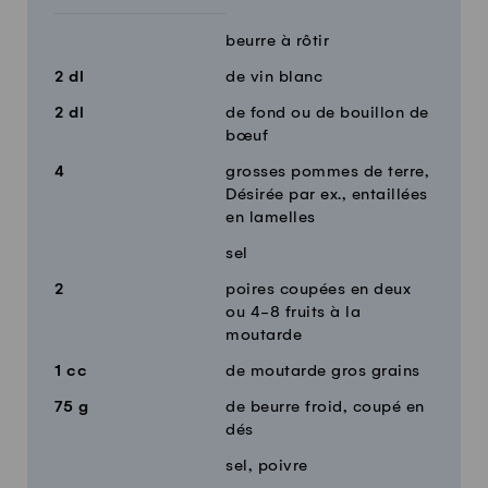
beurre à rôtir
2
dl
de vin blanc
2
dl
de fond ou de bouillon de
bœuf
4
grosses pommes de terre,
Désirée par ex., entaillées
en lamelles
sel
2
poires coupées en deux
ou 4-8 fruits à la
moutarde
1
cc
de moutarde gros grains
75
g
de beurre froid, coupé en
dés
sel, poivre