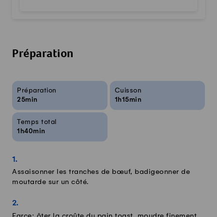
Préparation
Infos sur la recette
Préparation
Cuisson
25min
1h15min
Temps total
1h40min
Assaisonner les tranches de bœuf, badigeonner de
moutarde sur un côté.
Farce: ôter la croûte du pain toast, moudre finement