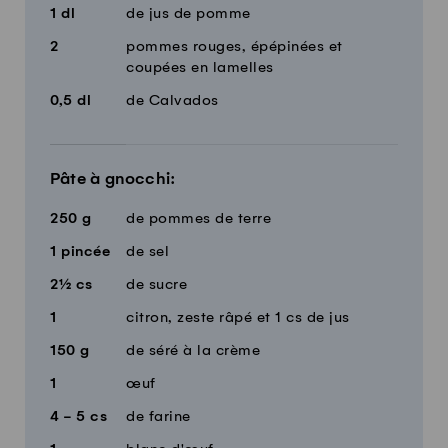
1
dl
de jus de pomme
2
pommes rouges, épépinées et
coupées en lamelles
0,5
dl
de Calvados
Pâte à gnocchi:
250
g
de pommes de terre
1
pincée
de sel
2½
cs
de sucre
1
citron, zeste râpé et 1 cs de jus
150
g
de séré à la crème
1
œuf
4 - 5
cs
de farine