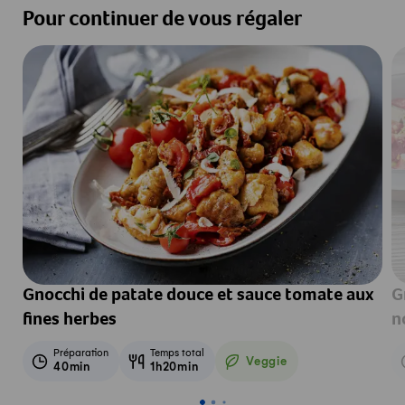
Pour continuer de vous régaler
Gnocchi de patate douce et sauce tomate aux
G
fines herbes
n
Préparation
Temps total
Veggie
40min
1h20min
Veggie