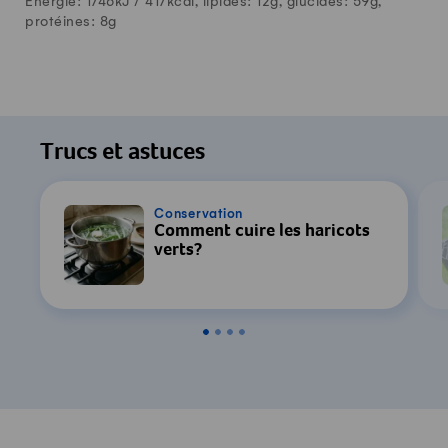
Énergie: 1746kJ /
417
kcal, lipides:
12
g, glucides:
59
g,
protéines:
8
g
Trucs et astuces
Conservation
Comment cuire les haricots
verts?