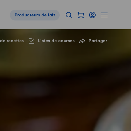
Afficher mon panier
Connexion
Afficher la 
Ouvrir l'onglet de reche
Producteurs de lait
Navigation de pied de page
 de recettes
Listes de courses
Partager