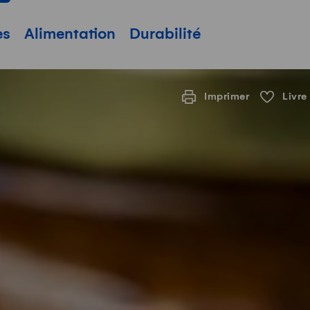
pale
es
Alimentation
Durabilité
Imprimer
Livre