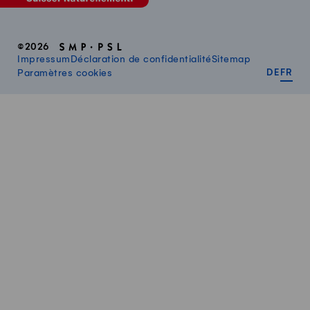
©2026
Impressum
Déclaration de confidentialité
Sitemap
DEUT
FR
Paramètres cookies
DE
FR