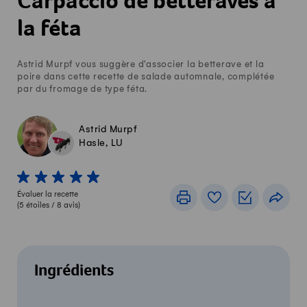
Carpaccio de betteraves à
la féta
Astrid Murpf vous suggère d'associer la betterave et la
poire dans cette recette de salade automnale, complétée
par du fromage de type féta.
Astrid Murpf
Hasle, LU
1 von 5 étoiles
2 von 5 étoiles
3 von 5 étoiles
4 von 5 étoiles
5 von 5 étoiles
Évaluer la recette
Imprimer
Livre de recettes
Listes de c
Part
(
5
étoiles /
8
avis)
Ingrédients