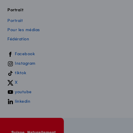
Portrait
Portrait
Pour les médias
Fédération
Swissmilk sur les réseaux sociaux
Facebook
Instagram
tiktok
X
youtube
linkedin