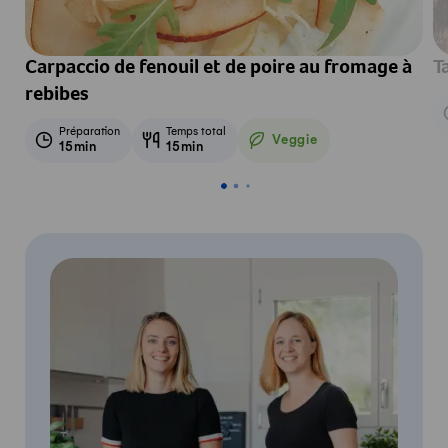
Carpaccio de fenouil et de poire au fromage à
T
rebibes
Préparation
Temps total
Veggie
15min
15min
Veggie