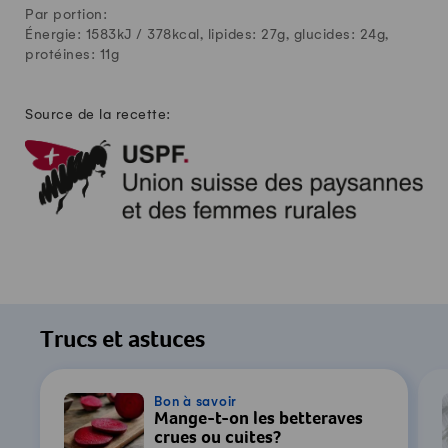
Par portion:
Énergie: 1583kJ /
378
kcal, lipides:
27
g, glucides:
24
g,
protéines:
11
g
Source de la recette:
Trucs et astuces
Bon à savoir
Mange-t-on les betteraves
crues ou cuites?