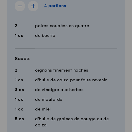
4 portions
4
portions
Afficher la recette de 3 portions
Afficher la recette de 5 portions
Quantité
Ingrédients
2
poires coupées en quatre
1
cs
de beurre
Sauce:
2
oignons finement hachés
1
cs
d'huile de colza pour faire revenir
3
cs
de vinaigre aux herbes
1
cc
de moutarde
1
cc
de miel
5
cs
d'huile de graines de courge ou de
colza