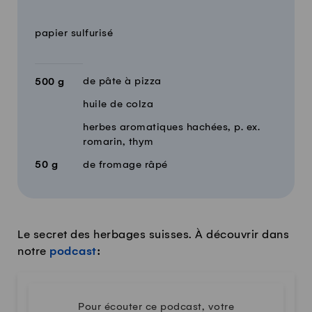
Quantité
Ingrédients
papier sulfurisé
de pâte à pizza
500
g
huile de colza
herbes aromatiques hachées, p. ex.
romarin, thym
50
g
de fromage râpé
Le secret des herbages suisses. À découvrir dans
notre
podcast
:
Pour écouter ce podcast, votre