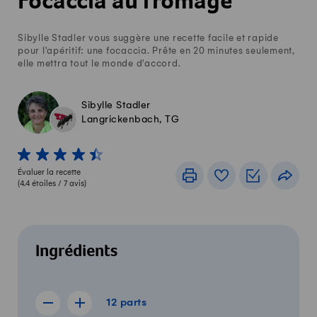
Focaccia au fromage
Sibylle Stadler vous suggère une recette facile et rapide
pour l'apéritif: une focaccia. Prête en 20 minutes seulement,
elle mettra tout le monde d'accord.
Sibylle Stadler
Langrickenbach, TG
1 von 5 étoiles
2 von 5 étoiles
3 von 5 étoiles
4 von 5 étoiles
5 von 5 étoiles
Évaluer la recette
Imprimer
Livre de recettes
Listes de c
Part
(
4.4
étoiles /
7
avis)
Ingrédients
12 parts
12
parts
Afficher la recette de 11 parts
Afficher la recette de 13 parts