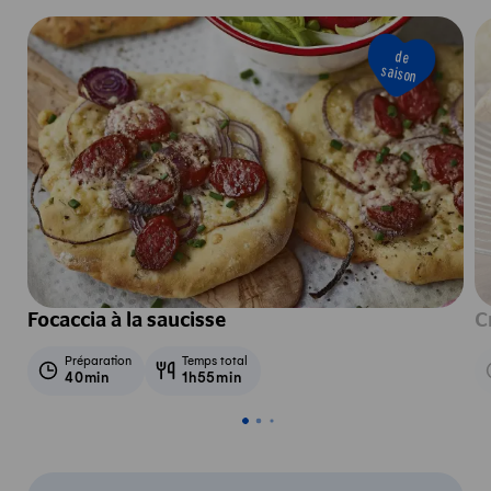
de
saison
Focaccia à la saucisse
C
Préparation
Temps total
40min
1h55min