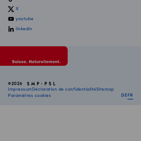
X
youtube
linkedin
©2026
Impressum
Déclaration de confidentialité
Sitemap
DEUT
FR
Paramètres cookies
DE
FR