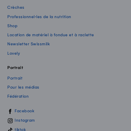
Crèches
Professionnel·les de la nutrition
Shop
Location de matériel à fondue et à raclette
Newsletter Swissmilk
Lovely
Portrait
Portrait
Pour les médias
Fédération
Swissmilk sur les réseaux sociaux
Facebook
Instagram
tiktok