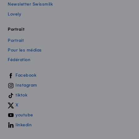
Newsletter Swissmilk
Lovely
Portrait
Portrait
Pour les médias
Fédération
Swissmilk sur les réseaux sociaux
Facebook
Instagram
tiktok
X
youtube
linkedin