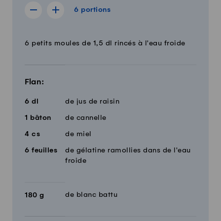
6 portions
6
portions
Afficher la recette de 5 portions
Afficher la recette de 7 portions
Quantité
Ingrédients
6 petits moules de 1,5 dl rincés à l'eau froide
Flan:
6
dl
de jus de raisin
1
bâton
de cannelle
4
cs
de miel
6
feuilles
de gélatine ramollies dans de l'eau
froide
de blanc battu
180
g