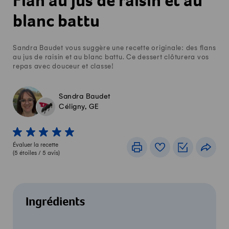
Flan au jus de raisin et au
blanc battu
Sandra Baudet vous suggère une recette originale: des flans
au jus de raisin et au blanc battu. Ce dessert clôturera vos
repas avec douceur et classe!
Sandra Baudet
Céligny, GE
1 von 5 étoiles
2 von 5 étoiles
3 von 5 étoiles
4 von 5 étoiles
5 von 5 étoiles
Évaluer la recette
Imprimer
Livre de recettes
Listes de c
Part
(
5
étoiles /
5
avis)
Ingrédients