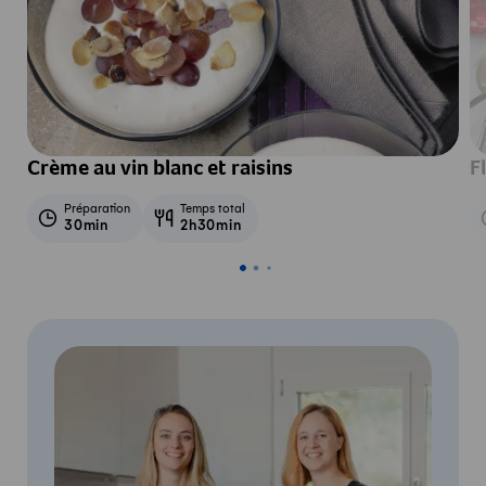
Crème au vin blanc et raisins
F
Préparation
Temps total
30min
2h30min