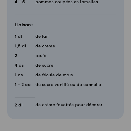
4 - 5
pommes coupées en lamelles
Liaison:
1
dl
de lait
1,5
dl
de crème
2
œufs
4
cs
de sucre
1
cs
de fécule de maïs
1 - 2
cc
de sucre vanillé ou de cannelle
de crème fouettée pour décorer
2
dl