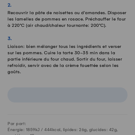
Recouvrir la pâte de noisettes ou d'amandes. Disposer
les lamelles de pommes en rosace. Préchauffer le four
à 220°C (air chaud/chaleur tournante: 200°C).
Liaison: bien mélanger tous les ingrédients et verser
sur les pommes. Cuire la tarte 30-35 min dans la
partie inférieure du four chaud. Sortir du four, laisser
refroidir, servir avec de la crème fouettée selon les
goûts.
Par part:
Énergie: 1859kJ /
444
kcal, lipides:
26
g, glucides:
42
g,