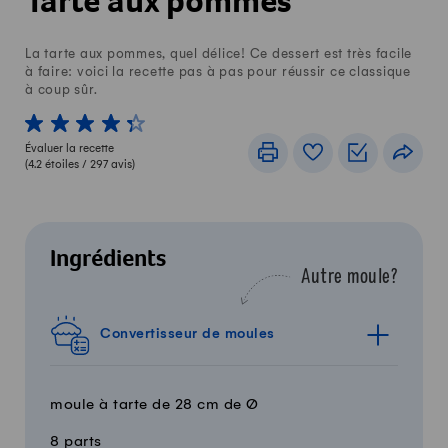
Tarte aux pommes
La tarte aux pommes, quel délice! Ce dessert est très facile
à faire: voici la recette pas à pas pour réussir ce classique
à coup sûr.
1 von 5 étoiles
2 von 5 étoiles
3 von 5 étoiles
4 von 5 étoiles
5 von 5 étoiles
Évaluer la recette
Imprimer
Livre de recettes
Listes de c
Part
(
4.2
étoiles /
297
avis)
Ingrédients
Autre moule?
Convertisseur de moules
moule à tarte de 28 cm de Ø
8 parts