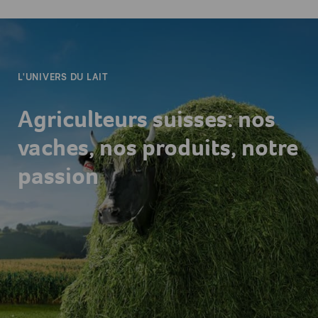
-
L'UNIVERS DU LAIT
Agriculteurs suisses: nos
vaches, nos produits, notre
passion