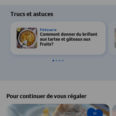
Pour regarder cette vidéo, votre
consentement au traitement des données
Trucs et astuces
par YouTube est requis. Pour plus de
détails, consultez notre
Déclaration de
confidentialité
.
Pâtisserie
Comment donner du brillant
aux tartes et gâteaux aux
Paramètres
fruits?
Accepter & Afficher
Pour continuer de vous régaler
de