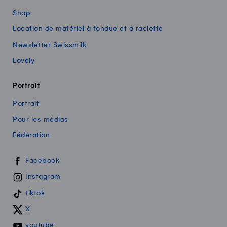
Shop
Location de matériel à fondue et à raclette
Newsletter Swissmilk
Lovely
Portrait
Portrait
Pour les médias
Fédération
Swissmilk sur les réseaux sociaux
Facebook
Instagram
tiktok
X
youtube