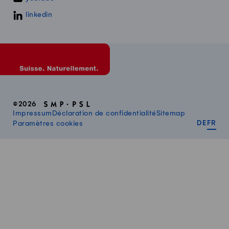
linkedin
©2026
Impressum
Déclaration de confidentialité
Sitemap
DEUT
FR
Paramètres cookies
DE
FR