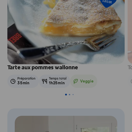
saison
Tarte aux pommes wallonne
T
Préparation
Temps total
Veggie
35min
1h25min
Veggie