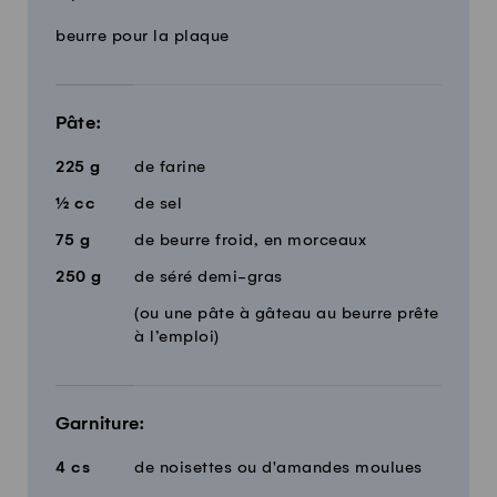
Quantité
Ingrédients
beurre pour la plaque
Pâte:
225
g
de farine
½
cc
de sel
75
g
de beurre froid, en morceaux
250
g
de séré demi-gras
(ou une pâte à gâteau au beurre prête
à l’emploi)
Garniture:
4
cs
de noisettes ou d'amandes moulues