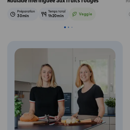
Roulade meringuée aux fruits rouges
R
Préparation
Temps total
Veggie
30min
1h20min
Veggie