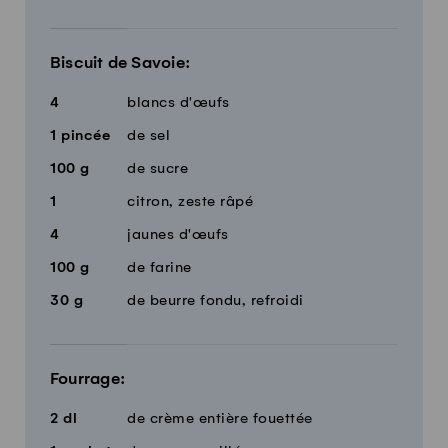
Biscuit de Savoie:
4
blancs d'œufs
1
pincée
de sel
100
g
de sucre
1
citron, zeste râpé
4
jaunes d'œufs
100
g
de farine
30
g
de beurre fondu, refroidi
Fourrage:
2
dl
de crème entière fouettée