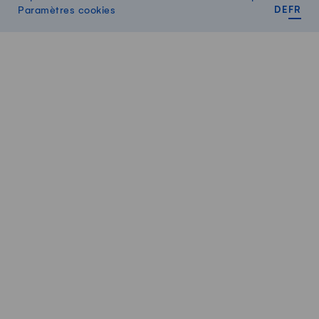
DEUT
FR
Paramètres cookies
DE
FR