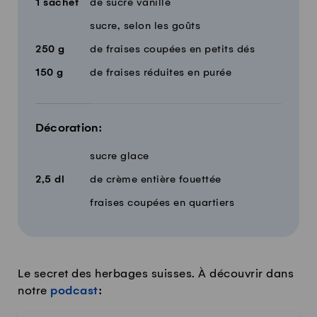
1
sachet
de sucre vanillé
sucre, selon les goûts
250
g
de fraises coupées en petits dés
150
g
de fraises réduites en purée
Décoration:
sucre glace
2,5
dl
de crème entière fouettée
fraises coupées en quartiers
Le secret des herbages suisses. À découvrir dans
notre
podcast
: