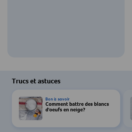
Pour regarder cette vidéo, votre
consentement au traitement des données
Trucs et astuces
par YouTube est requis. Pour plus de
détails, consultez notre
Déclaration de
confidentialité
.
Bon à savoir
Comment battre des blancs
d'oeufs en neige?
Paramètres
Accepter & Afficher