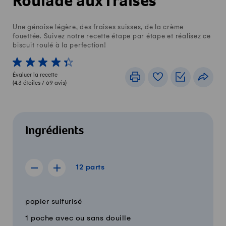
Roulade aux fraises
Une génoise légère, des fraises suisses, de la crème
fouettée. Suivez notre recette étape par étape et réalisez ce
biscuit roulé à la perfection!
1 von 5 étoiles
2 von 5 étoiles
3 von 5 étoiles
4 von 5 étoiles
5 von 5 étoiles
Évaluer la recette
Imprimer
Livre de recettes
Listes de c
Part
(
4.3
étoiles /
69
avis)
Ingrédients
12 parts
12
parts
Afficher la recette de 11 parts
Afficher la recette de 13 parts
Quantité
Ingrédients
papier sulfurisé
1 poche avec ou sans douille