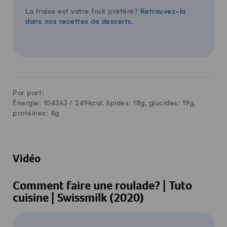
La fraise est votre fruit préféré?
Retrouvez-la
dans nos recettes de desserts.
Par part:
Énergie: 1043kJ /
249
kcal, lipides:
18
g, glucides:
19
g,
protéines:
4
g
Vidéo
Comment faire une roulade? | Tuto
cuisine | Swissmilk (2020)