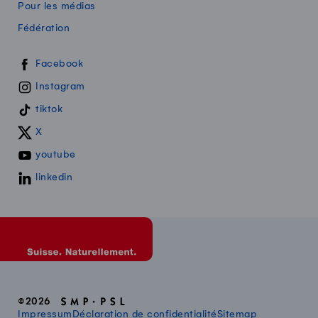
Pour les médias
Fédération
Swissmilk sur les réseaux sociaux
Facebook
Instagram
tiktok
X
youtube
linkedin
©2026
Impressum
Déclaration de confidentialité
Sitemap