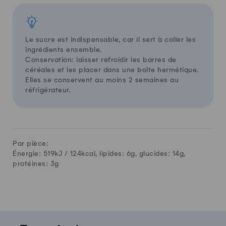
Le sucre est indispensable, car il sert à coller les
ingrédients ensemble.
Conservation: laisser refroidir les barres de
céréales et les placer dans une boîte hermétique.
Elles se conservent au moins 2 semaines au
réfrigérateur.
Par pièce:
Énergie: 519kJ /
124
kcal, lipides:
6
g, glucides:
14
g,
protéines:
3
g