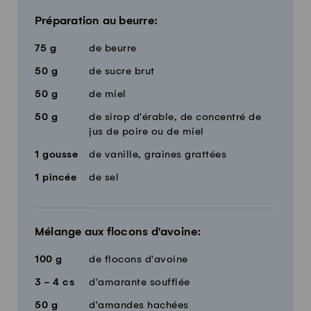
Préparation au beurre:
75
g
de beurre
50
g
de sucre brut
50
g
de miel
50
g
de sirop d'érable, de concentré de
jus de poire ou de miel
1
gousse
de vanille, graines grattées
1
pincée
de sel
Mélange aux flocons d'avoine:
100
g
de flocons d'avoine
3 - 4
cs
d'amarante soufflée
50
g
d'amandes hachées