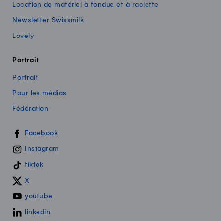
Location de matériel à fondue et à raclette
Newsletter Swissmilk
Lovely
Portrait
Portrait
Pour les médias
Fédération
Swissmilk sur les réseaux sociaux
Facebook
Instagram
tiktok
X
youtube
linkedin