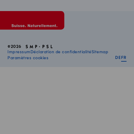
©2026
Impressum
Déclaration de confidentialité
Sitemap
DEUT
FR
Paramètres cookies
DE
FR