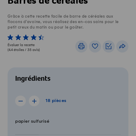
Barres de céréales
Grâce à cette recette facile de barre de céréales aux
flocons d'avoine, vous réalisez des en-cas sains pour le
petit creux du matin ou pour le goûter.
1 von 5 étoiles
2 von 5 étoiles
3 von 5 étoiles
4 von 5 étoiles
5 von 5 étoiles
Évaluer la recette
Imprimer
Livre de recettes
Listes de c
Part
(
4.4
étoiles /
35
avis)
Ingrédients
18 pièces
18
pièces
Afficher la recette de 17 pièces
Afficher la recette de 19 pièces
Quantité
Ingrédients
papier sulfurisé