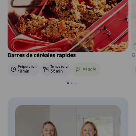
Barres de céréales rapides
G
Préparation
Temps total
Veggie
10min
35min
Veggie