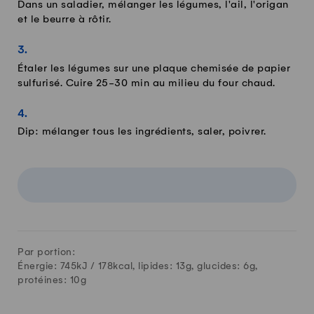
Dans un saladier, mélanger les légumes, l'ail, l'origan
et le beurre à rôtir.
Étaler les légumes sur une plaque chemisée de papier
sulfurisé. Cuire 25-30 min au milieu du four chaud.
Dip: mélanger tous les ingrédients, saler, poivrer.
Par portion:
Énergie: 745kJ /
178
kcal, lipides:
13
g, glucides:
6
g,
protéines:
10
g