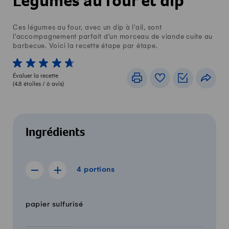
Légumes au four et dip
Ces légumes au four, avec un dip à l'ail, sont
l'accompagnement parfait d'un morceau de viande cuite au
barbecue. Voici la recette étape par étape.
1 von 5 étoiles
2 von 5 étoiles
3 von 5 étoiles
4 von 5 étoiles
5 von 5 étoiles
Évaluer la recette
Imprimer
Livre de recettes
Listes de c
Part
(
4.8
étoiles /
6
avis)
Ingrédients
4 portions
4
portions
Afficher la recette de 3 portions
Afficher la recette de 5 portions
Quantité
Ingrédients
papier sulfurisé