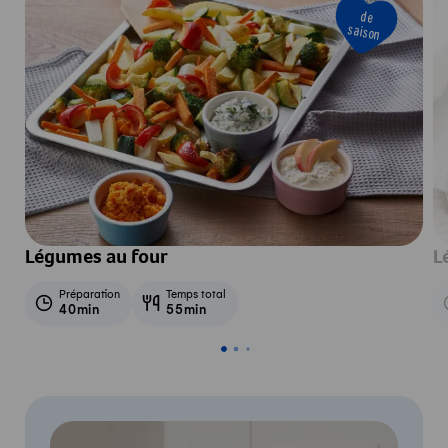
de
saison
Légumes au four
L
Préparation
Temps total
40min
55min