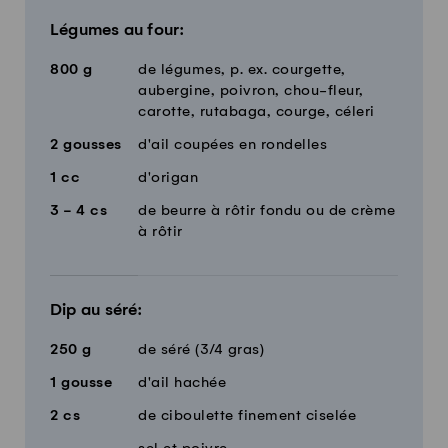
Légumes au four:
800
g
de légumes, p. ex. courgette,
aubergine, poivron, chou-fleur,
carotte, rutabaga, courge, céleri
2
gousses
d'ail coupées en rondelles
1
cc
d'origan
3 - 4
cs
de beurre à rôtir fondu ou de crème
à rôtir
Dip au séré:
250
g
de séré (3/4 gras)
1
gousse
d'ail hachée
2
cs
de ciboulette finement ciselée