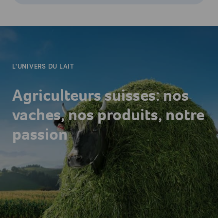
-
L'UNIVERS DU LAIT
Agriculteurs suisses: nos
vaches, nos produits, notre
passion