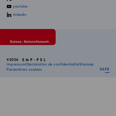
youtube
linkedin
©2026
Impressum
Déclaration de confidentialité
Sitemap
DEUT
FR
Paramètres cookies
DE
FR