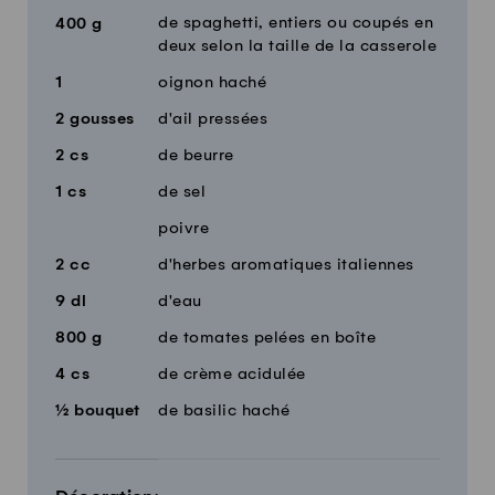
de spaghetti, entiers ou coupés en
400
g
deux selon la taille de la casserole
1
oignon haché
2
gousses
d'ail pressées
2
cs
de beurre
1
cs
de sel
poivre
2
cc
d'herbes aromatiques italiennes
9
dl
d'eau
800
g
de tomates pelées en boîte
4
cs
de crème acidulée
½
bouquet
de basilic haché