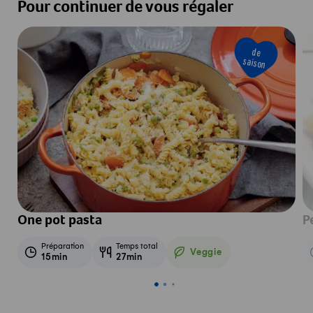
Pour continuer de vous régaler
de
saison
One pot pasta
P
Préparation
Temps total
Veggie
15min
27min
Veggie