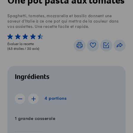
One pot pasta aux tomates
Spaghetti, tomates, mozzarella et basilic donnent une
saveur d'Italie à ce one pot qui mettra de la couleur dans
vos assiettes. Une recette facile et rapide.
1 von 5 étoiles
2 von 5 étoiles
3 von 5 étoiles
4 von 5 étoiles
5 von 5 étoiles
Évaluer la recette
Imprimer
Livre de recettes
Listes de c
Part
(
4.5
étoiles /
30
avis)
Ingrédients
4 portions
4
portions
Afficher la recette de 3 portions
Afficher la recette de 5 portions
Quantité
Ingrédients
1 grande casserole