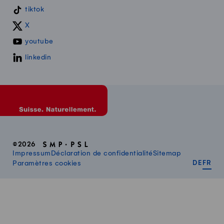
tiktok
X
youtube
linkedin
©2026
Impressum
Déclaration de confidentialité
Sitemap
DEUT
FR
Paramètres cookies
DE
FR