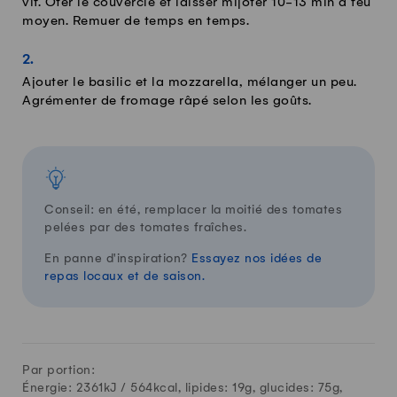
vif. Ôter le couvercle et laisser mijoter 10-13 min à feu
moyen. Remuer de temps en temps.
Ajouter le basilic et la mozzarella, mélanger un peu.
Agrémenter de fromage râpé selon les goûts.
Conseil: en été, remplacer la moitié des tomates
pelées par des tomates fraîches.
En panne d'inspiration?
Essayez nos idées de
repas locaux et de saison.
Par portion:
Énergie: 2361kJ /
564
kcal, lipides:
19
g, glucides:
75
g,