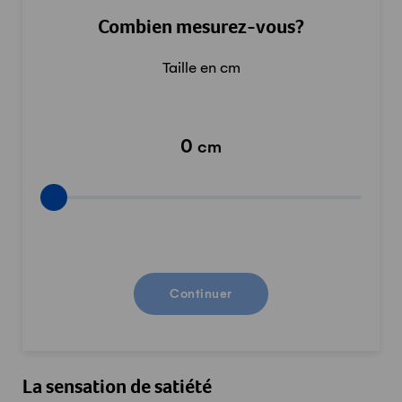
Combien mesurez-vous?
Taille en cm
0
cm
Combi
Continuer
La sensation de satiété