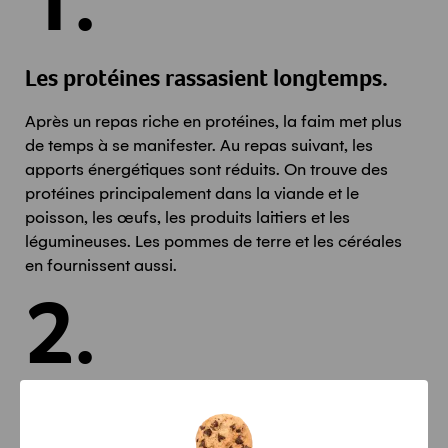
1.
Les protéines rassasient longtemps.
Après un repas riche en protéines, la faim met plus
de temps à se manifester. Au repas suivant, les
apports énergétiques sont réduits. On trouve des
protéines principalement dans la viande et le
poisson, les œufs, les produits laitiers et les
légumineuses. Les pommes de terre et les céréales
en fournissent aussi.
2.
Les fibres prolongent la sensation de
satiété.