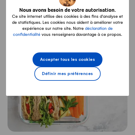
Les fibres alimentaires gonflent dans l'estomac. En
Nous avons besoin de votre autorisation.
Ce site internet utilise des cookies à des fins d'analyse et
prenant du volume, elles prolongent la sensation de
de statistiques. Les cookies nous aident à améliorer votre
satiété. Elles ne sont pas caloriques et on les trouve
expérience sur notre site. Notre
déclaration de
surtout dans les légumineuses, les céréales
confidentialité
vous renseignera davantage à ce propos.
complètes, les légumes et les fruits.
Accepter tous les cookies
Définir mes préférences