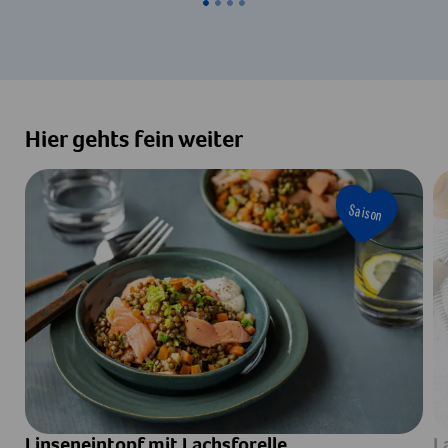
Hier gehts fein weiter
Saison
Linseneintopf mit Lachsforelle
L