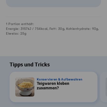
1 Portion enthält:
Energie: 3157kJ /
754
kcal, Fett:
30
g, Kohlenhydrate:
93
g,
Eiweiss:
25
g
Tipps und Tricks
Konservieren & Aufbewahren
Teigwaren kleben
zusammen?