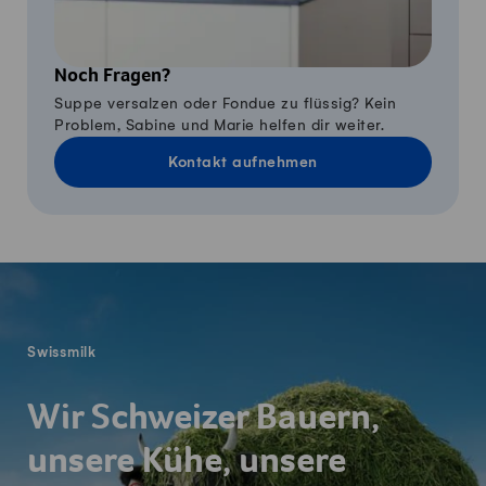
Noch Fragen?
Suppe versalzen oder Fondue zu flüssig? Kein
Problem, Sabine und Marie helfen dir weiter.
Kontakt aufnehmen
Fusszeile
Swissmilk
Wir Schweizer Bauern,
unsere Kühe, unsere