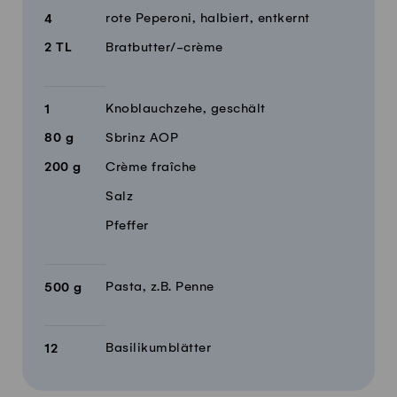
rote Peperoni, halbiert, entkernt
4
2
TL
Bratbutter/-crème
Knoblauchzehe, geschält
1
80
g
Sbrinz AOP
200
g
Crème fraîche
Salz
Pfeffer
Pasta, z.B. Penne
500
g
Basilikumblätter
12