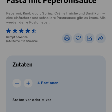
Pasta mit Peperonisauce
Peperoni, Knoblauch, Sbrinz, Crème fraîche und Basilikum –
eine einfachere und schnellere Pastasauce gibt es kaum. Alle
werden deine Pasta lieben.
1 von 5 Sterne
2 von 5 Sterne
3 von 5 Sterne
4 von 5 Sterne
5 von 5 Sterne
Rezept bewerten
Drucken
Rezeptbuch
Einkaufslis
Teile
(
4.5
Sterne /
16
Stimmen)
Zutaten
4 Portionen
4
Portionen
Rezept für 3 Portionen anzeigen
Rezept für 5 Portionen anzeigen
Menge
Zutaten
Stabmixer oder Mixer