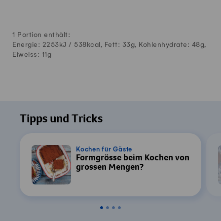
1 Portion enthält:
Energie: 2253kJ /
538
kcal, Fett:
33
g, Kohlenhydrate:
48
g,
Eiweiss:
11
g
Tipps und Tricks
Kochen für Gäste
Formgrösse beim Kochen von
grossen Mengen?