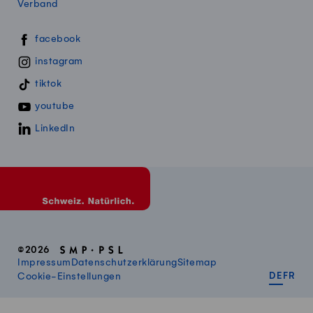
Verband
Swissmillk auf Social Media
facebook
instagram
tiktok
youtube
LinkedIn
©2026
Impressum
Datenschutzerklärung
Sitemap
DEUT
FR
Cookie-Einstellungen
DE
FR