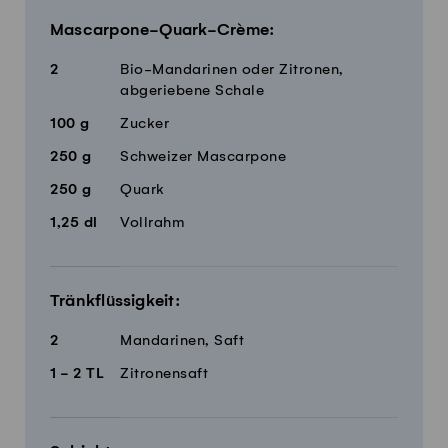
Mascarpone-Quark-Crème:
2
Bio-Mandarinen oder Zitronen,
abgeriebene Schale
100
g
Zucker
250
g
Schweizer Mascarpone
250
g
Quark
1,25
dl
Vollrahm
Tränkflüssigkeit:
2
Mandarinen, Saft
1 - 2
TL
Zitronensaft