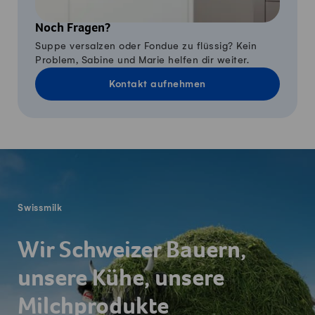
Noch Fragen?
Suppe versalzen oder Fondue zu flüssig? Kein
Problem, Sabine und Marie helfen dir weiter.
Kontakt aufnehmen
Fusszeile
Swissmilk
Wir Schweizer Bauern,
unsere Kühe, unsere
Milchprodukte