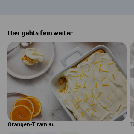
Hier gehts fein weiter
Orangen-Tiramisu
T