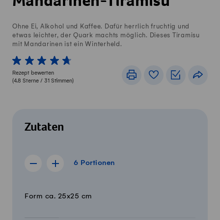
Mandarinen-Tiramisu
Ohne Ei, Alkohol und Kaffee. Dafür herrlich fruchtig und
etwas leichter, der Quark machts möglich. Dieses Tiramisu
mit Mandarinen ist ein Winterheld.
1 von 5 Sterne
2 von 5 Sterne
3 von 5 Sterne
4 von 5 Sterne
5 von 5 Sterne
Rezept bewerten
Drucken
Rezeptbuch
Einkaufslis
Teile
(
4.8
Sterne /
31
Stimmen)
Zutaten
6 Portionen
6
Portionen
Rezept für 5 Portionen anzeigen
Rezept für 7 Portionen anzeigen
Menge
Zutaten
Form ca. 25x25 cm