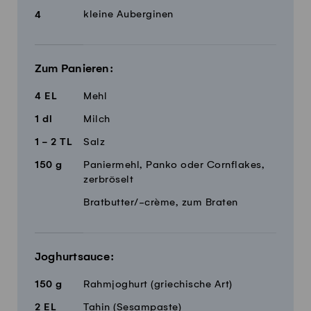
kleine Auberginen
4
Zum Panieren:
4
EL
Mehl
1
dl
Milch
1 - 2
TL
Salz
150
g
Paniermehl, Panko oder Cornflakes,
zerbröselt
Bratbutter/-crème, zum Braten
Joghurtsauce:
150
g
Rahmjoghurt (griechische Art)
2
EL
Tahin (Sesampaste)