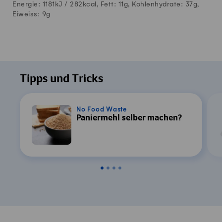
Energie: 1181kJ /
282
kcal, Fett:
11
g, Kohlenhydrate:
37
g,
Eiweiss:
9
g
Tipps und Tricks
No Food Waste
Paniermehl selber machen?