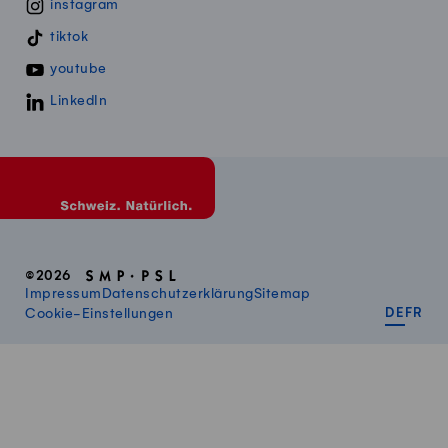
instagram
tiktok
youtube
LinkedIn
©2026
Impressum
Datenschutzerklärung
Sitemap
DEUT
FR
Cookie-Einstellungen
DE
FR