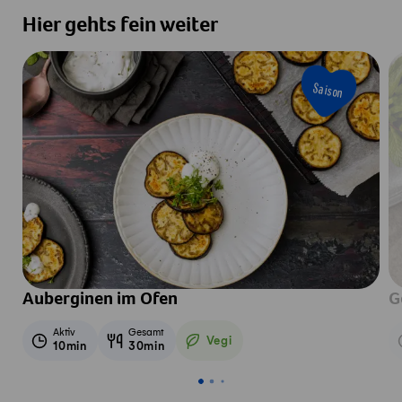
Hier gehts fein weiter
Saison
Auberginen im Ofen
G
Aktiv
Gesamt
Vegi
10min
30min
Vegetarisch