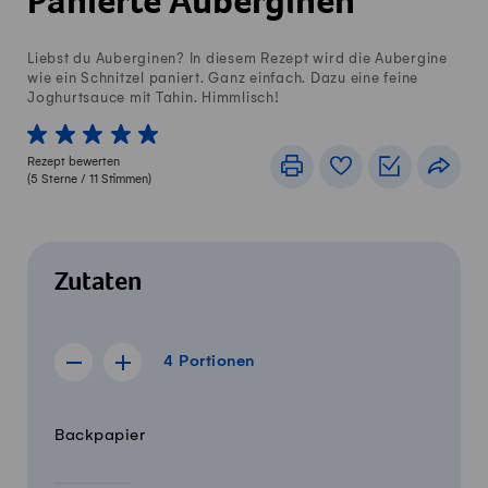
Panierte Auberginen
Liebst du Auberginen? In diesem Rezept wird die Aubergine
wie ein Schnitzel paniert. Ganz einfach. Dazu eine feine
Joghurtsauce mit Tahin. Himmlisch!
1 von 5 Sterne
2 von 5 Sterne
3 von 5 Sterne
4 von 5 Sterne
5 von 5 Sterne
Rezept bewerten
Drucken
Rezeptbuch
Einkaufslis
Teile
(
5
Sterne /
11
Stimmen)
Zutaten
4 Portionen
4
Portionen
Rezept für 3 Portionen anzeigen
Rezept für 5 Portionen anzeigen
Menge
Zutaten
Backpapier