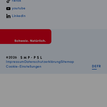
tiktok
youtube
LinkedIn
©2026
Impressum
Datenschutzerklärung
Sitemap
DEUT
FR
Cookie-Einstellungen
DE
FR