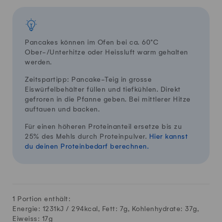
Pancakes können im Ofen bei ca. 60°C
Ober-/Unterhitze oder Heissluft warm gehalten
werden.
Zeitspartipp: Pancake-Teig in grosse
Eiswürfelbehälter füllen und tiefkühlen. Direkt
gefroren in die Pfanne geben. Bei mittlerer Hitze
auftauen und backen.
Für einen höheren Proteinanteil ersetze bis zu
25% des Mehls durch Proteinpulver.
Hier kannst
du deinen Proteinbedarf berechnen.
1 Portion enthält:
Energie: 1231kJ /
294
kcal, Fett:
7
g, Kohlenhydrate:
37
g,
Eiweiss:
17
g