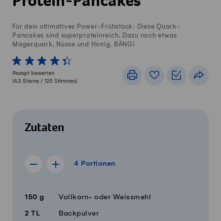
Protein-Pancakes
Für dein ultimatives Power-Frühstück: Diese Quark-
Pancakes sind superproteinreich. Dazu noch etwas
Magerquark, Nüsse und Honig. BÄNG!
1 von 5 Sterne
2 von 5 Sterne
3 von 5 Sterne
4 von 5 Sterne
5 von 5 Sterne
Rezept bewerten
Drucken
Rezeptbuch
Einkaufslis
Teile
(
4.3
Sterne /
125
Stimmen)
Zutaten
4 Portionen
4
Portionen
Rezept für 3 Portionen anzeigen
Rezept für 5 Portionen anzeigen
Menge
Zutaten
150
g
Vollkorn- oder Weissmehl
2
TL
Backpulver