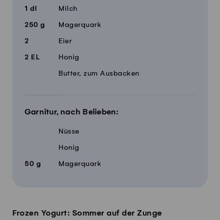
1
dl
Milch
250
g
Magerquark
2
Eier
2
EL
Honig
Butter, zum Ausbacken
Garnitur, nach Belieben:
Nüsse
Honig
50
g
Magerquark
Frozen Yogurt: Sommer auf der Zunge