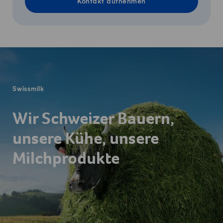
Kontakt aufnehmen
Fusszeile
Swissmilk
Wir Schweizer Bauern,
unsere Kühe, unsere
Milchprodukte