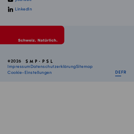
LinkedIn
©2026
Impressum
Datenschutzerklärung
Sitemap
DEUT
FR
Cookie-Einstellungen
DE
FR