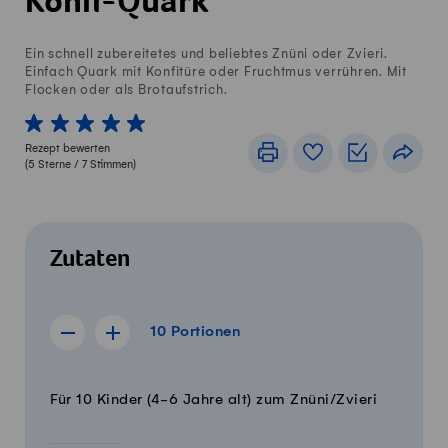
Konfi-Quark
Ein schnell zubereitetes und beliebtes Znüni oder Zvieri.
Einfach Quark mit Konfitüre oder Fruchtmus verrühren. Mit
Flocken oder als Brotaufstrich.
1 von 5 Sterne
2 von 5 Sterne
3 von 5 Sterne
4 von 5 Sterne
5 von 5 Sterne
Rezept bewerten
Drucken
Rezeptbuch
Einkaufslis
Teile
(
5
Sterne /
7
Stimmen)
Zutaten
10 Portionen
10
Portionen
Rezept für 9 Portionen anzeigen
Rezept für 11 Portionen anzeigen
Menge
Zutaten
Für 10 Kinder (4-6 Jahre alt) zum Znüni/Zvieri