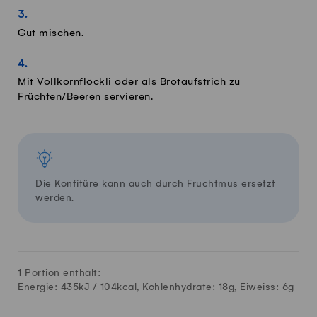
Gut mischen.
Mit Vollkornflöckli oder als Brotaufstrich zu
Früchten/Beeren servieren.
Die Konfitüre kann auch durch Fruchtmus ersetzt
werden.
1 Portion enthält:
Energie: 435kJ /
104
kcal, Kohlenhydrate:
18
g, Eiweiss:
6
g