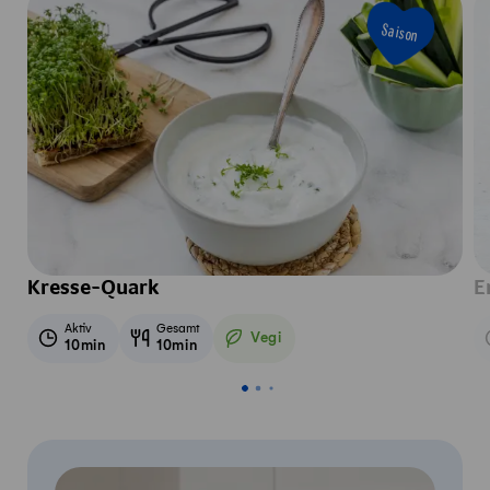
Saison
Kresse-Quark
E
Aktiv
Gesamt
Vegi
10min
10min
Vegetarisch