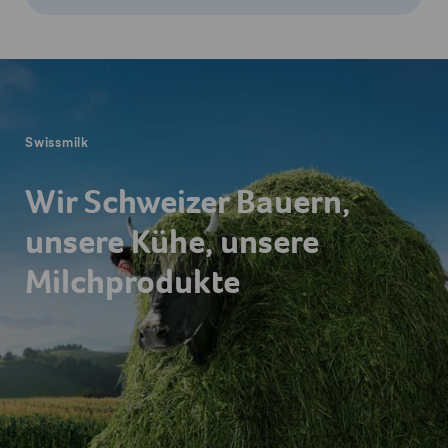
Fusszeile
Swissmilk
Wir Schweizer Bauern,
unsere Kühe, unsere
Milchprodukte