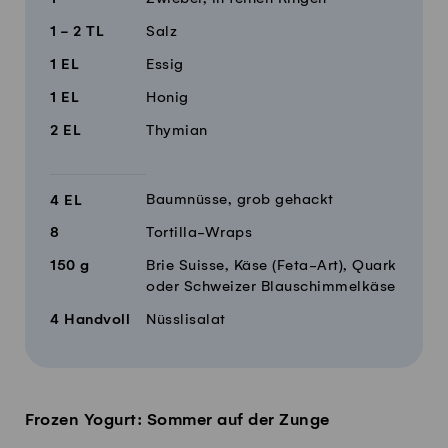
1 - 2
TL
Salz
1
EL
Essig
1
EL
Honig
2
EL
Thymian
Baumnüsse, grob gehackt
4
EL
8
Tortilla-Wraps
150
g
Brie Suisse, Käse (Feta-Art), Quark
oder Schweizer Blauschimmelkäse
4
Handvoll
Nüsslisalat
Frozen Yogurt: Sommer auf der Zunge