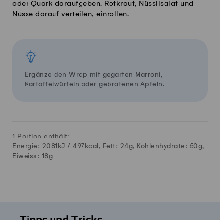
oder Quark daraufgeben. Rotkraut, Nüsslisalat und
Nüsse darauf verteilen, einrollen.
Ergänze den Wrap mit gegarten Marroni,
Kartoffelwürfeln oder gebratenen Äpfeln.
1 Portion enthält:
Energie: 2081kJ /
497
kcal, Fett:
24
g, Kohlenhydrate:
50
g,
Eiweiss:
18
g