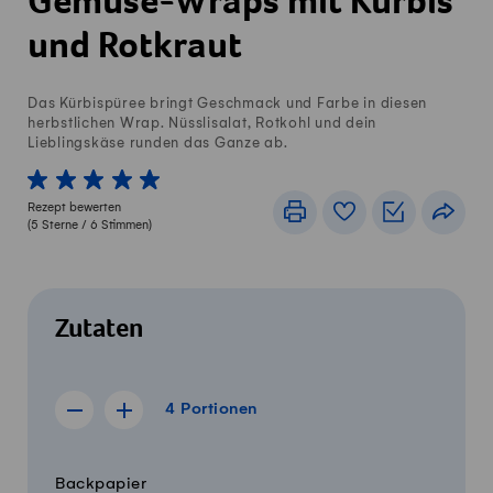
Gemüse-Wraps mit Kürbis
und Rotkraut
Das Kürbispüree bringt Geschmack und Farbe in diesen
herbstlichen Wrap. Nüsslisalat, Rotkohl und dein
Lieblingskäse runden das Ganze ab.
1 von 5 Sterne
2 von 5 Sterne
3 von 5 Sterne
4 von 5 Sterne
5 von 5 Sterne
Rezept bewerten
Drucken
Rezeptbuch
Einkaufslis
Teile
(
5
Sterne /
6
Stimmen)
Zutaten
4 Portionen
4
Portionen
Rezept für 3 Portionen anzeigen
Rezept für 5 Portionen anzeigen
Menge
Zutaten
Backpapier