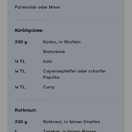
Pürierstab oder Mixer
Kürbispüree:
300
g
Kürbis, in Würfeln
Bratcrème
½
TL
Salz
¼
TL
Cayennepfeffer oder scharfer
Paprika
¼
TL
Curry
Rotkraut:
300
g
Rotkraut, in feinen Streifen
1
Zwiebel, in feinen Ringen