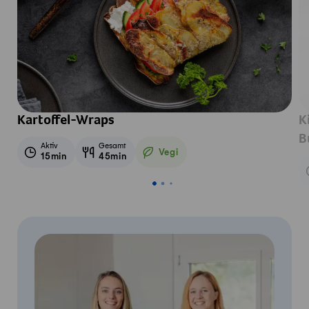
Kartoffel-Wraps
K
B
Aktiv
Gesamt
Vegi
15min
45min
Vegetarisch