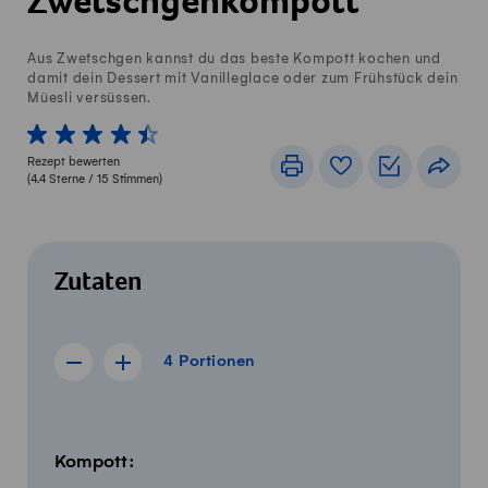
Zwetschgenkompott
Aus Zwetschgen kannst du das beste Kompott kochen und
damit dein Dessert mit Vanilleglace oder zum Frühstück dein
Müesli versüssen.
1 von 5 Sterne
2 von 5 Sterne
3 von 5 Sterne
4 von 5 Sterne
5 von 5 Sterne
Rezept bewerten
Drucken
Rezeptbuch
Einkaufslis
Teile
(
4.4
Sterne /
15
Stimmen)
Zutaten
4 Portionen
4
Portionen
Rezept für 3 Portionen anzeigen
Rezept für 5 Portionen anzeigen
Menge
Zutaten
Kompott: