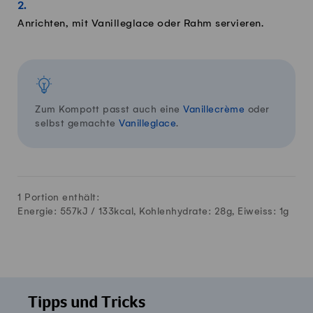
Anrichten, mit Vanilleglace oder Rahm servieren.
Zum Kompott passt auch eine
Vanillecrème
oder
selbst gemachte
Vanilleglace
.
1 Portion enthält:
Energie: 557kJ /
133
kcal, Kohlenhydrate:
28
g, Eiweiss:
1
g
Tipps und Tricks