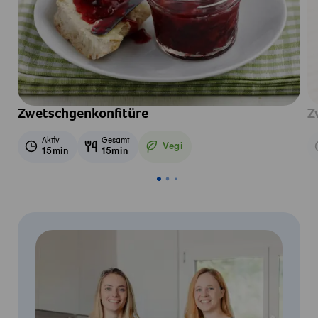
Zwetschgenkonfitüre
Z
Aktiv
Gesamt
Vegi
15min
15min
Vegetarisch