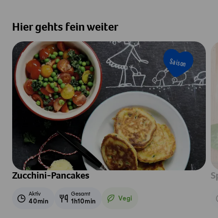
Hier gehts fein weiter
Saison
Zucchini-Pancakes
S
Aktiv
Gesamt
Vegi
40min
1h10min
Vegetarisch