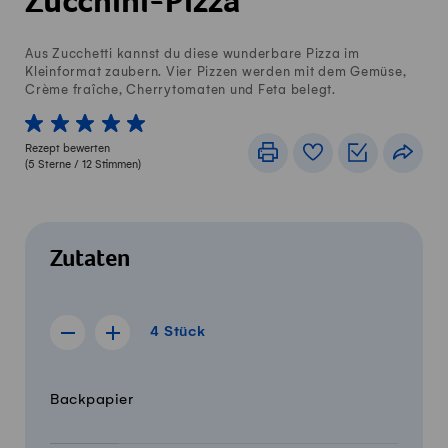
Zucchini-Pizza
Aus Zucchetti kannst du diese wunderbare Pizza im
Kleinformat zaubern. Vier Pizzen werden mit dem Gemüse,
Crème fraîche, Cherrytomaten und Feta belegt.
1 von 5 Sterne
2 von 5 Sterne
3 von 5 Sterne
4 von 5 Sterne
5 von 5 Sterne
Rezept bewerten
Drucken
Rezeptbuch
Einkaufslis
Teile
(
5
Sterne /
12
Stimmen)
Zutaten
4 Stück
4
Stück
Rezept für 3 Stück anzeigen
Rezept für 5 Stück anzeigen
Menge
Zutaten
Backpapier