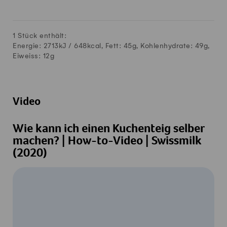
1 Stück enthält:
Energie: 2713kJ /
648
kcal, Fett:
45
g, Kohlenhydrate:
49
g,
Eiweiss:
12
g
Video
Wie kann ich einen Kuchenteig selber
machen? | How-to-Video | Swissmilk
(2020)