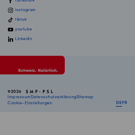
facebook
instagram
tiktok
youtube
LinkedIn
©2026
Impressum
Datenschutzerklärung
Sitemap
DEUT
FR
Cookie-Einstellungen
DE
FR