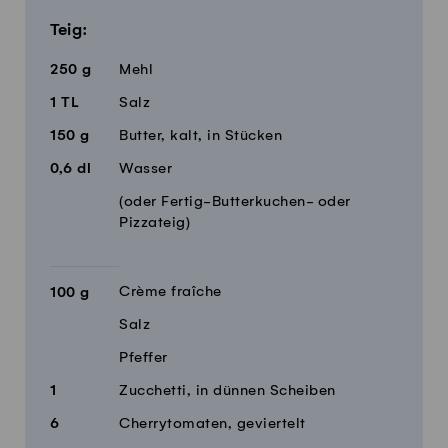
Teig:
250
g
Mehl
1
TL
Salz
150
g
Butter, kalt, in Stücken
0,6
dl
Wasser
(oder Fertig-Butterkuchen- oder
Pizzateig)
Crème fraîche
100
g
Salz
Pfeffer
1
Zucchetti, in dünnen Scheiben
6
Cherrytomaten, geviertelt