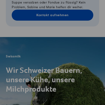
Suppe versalzen oder Fondue zu flüssig? Kein
Problem, Sabine und Marie helfen dir weiter.
Kontakt aufnehmen
Fusszeile
Swissmilk
Wir Schweizer Bauern,
unsere Kühe, unsere
Milchprodukte