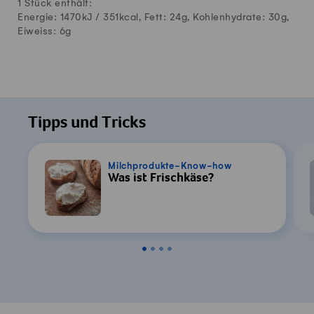
1 Stück enthält:
Energie: 1470kJ /
351
kcal, Fett:
24
g, Kohlenhydrate:
30
g,
Eiweiss:
6
g
Tipps und Tricks
Milchprodukte-Know-how
Was ist Frischkäse?