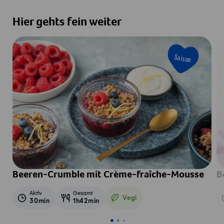
Hier gehts fein weiter
Saison
Beeren-Crumble mit Crème-fraîche-Mousse
B
Aktiv
Gesamt
Vegi
30min
1h42min
Vegetarisch