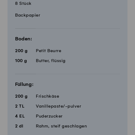
8 Stück
Menge
Zutaten
Backpapier
Boden:
200
g
Petit Beurre
100
g
Butter, flüssig
Füllung:
200
g
Frischkäse
2
TL
Vanillepaste/-pulver
4
EL
Puderzucker
2
dl
Rahm, steif geschlagen