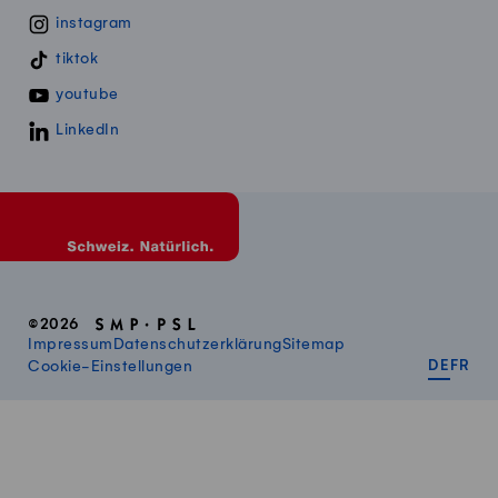
instagram
tiktok
youtube
LinkedIn
©2026
Impressum
Datenschutzerklärung
Sitemap
DEUT
FR
Cookie-Einstellungen
DE
FR