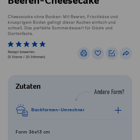
Beeren-Cheesecake
Cheesecake ohne Backen: Mit Beeren, Frischkäse und
knusprigem Boden gelingt dieser Kuchen einfach und
schnell. Das perfekte Sommerdessert für Gäste und
Gartenfeste.
1 von 5 Sterne
2 von 5 Sterne
3 von 5 Sterne
4 von 5 Sterne
5 von 5 Sterne
Rezept bewerten
Drucken
Rezeptbuch
Einkaufslis
Teile
(
5
Sterne /
20
Stimmen)
Zutaten
Andere Form?
Backformen-Umrechner
Form 36x13 cm