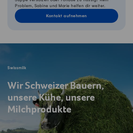
Problem, Sabine und Marie helfen dir weiter.
Kontakt aufnehmen
Fusszeile
Swissmilk
Wir Schweizer Bauern,
unsere Kühe, unsere
Milchprodukte