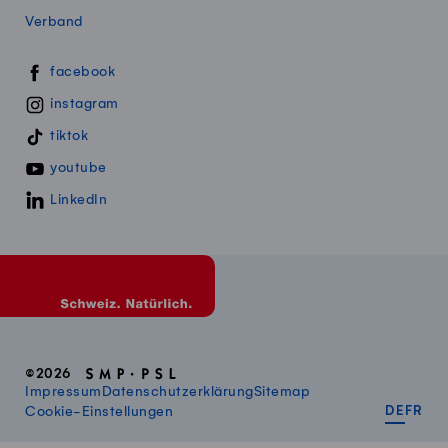
Verband
Swissmillk auf Social Media
facebook
instagram
tiktok
youtube
LinkedIn
©2026
Impressum
Datenschutzerklärung
Sitemap
DEUT
FR
Cookie-Einstellungen
DE
FR