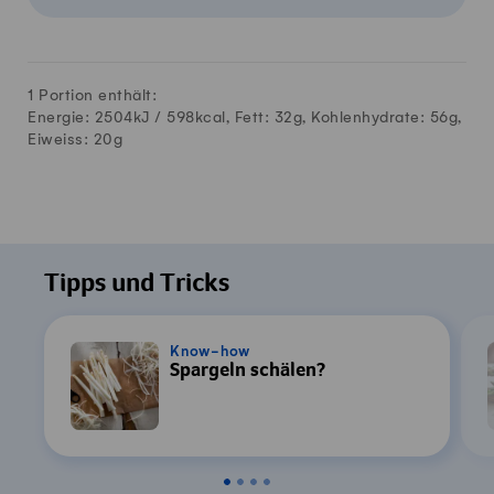
1 Portion enthält:
Energie: 2504kJ /
598
kcal, Fett:
32
g, Kohlenhydrate:
56
g,
Eiweiss:
20
g
Tipps und Tricks
Know-how
Spargeln schälen?