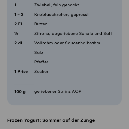
1
Zwiebel, fein gehackt
1 - 2
Knoblauchzehen, gepresst
2
EL
Butter
½
Zitrone, abgeriebene Schale und Saft
2
dl
Vollrahm oder Saucenhalbrahm
Salz
Pfeffer
1
Prise
Zucker
geriebener Sbrinz AOP
100
g
Frozen Yogurt: Sommer auf der Zunge