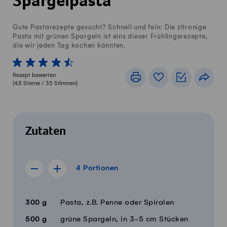
Spargelpasta
Gute Pastarezepte gesucht? Schnell und fein: Die zitronige
Pasta mit grünen Spargeln ist eins dieser Frühlingsrezepte,
die wir jeden Tag kochen könnten.
1 von 5 Sterne
2 von 5 Sterne
3 von 5 Sterne
4 von 5 Sterne
5 von 5 Sterne
Rezept bewerten
Drucken
Rezeptbuch
Einkaufslis
Teile
(
4.5
Sterne /
35
Stimmen)
Zutaten
4 Portionen
4
Portionen
Rezept für 3 Portionen anzeigen
Rezept für 5 Portionen anzeigen
Menge
Zutaten
300
g
Pasta, z.B. Penne oder Spiralen
500
g
grüne Spargeln, in 3-5 cm Stücken