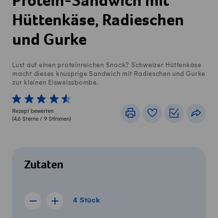
Protein-Sandwich mit
Hüttenkäse, Radieschen
und Gurke
Lust auf einen proteinreichen Snack? Schweizer Hüttenkäse
macht dieses knusprige Sandwich mit Radieschen und Gurke
zur kleinen Eisweissbombe.
1 von 5 Sterne
2 von 5 Sterne
3 von 5 Sterne
4 von 5 Sterne
5 von 5 Sterne
Rezept bewerten
Drucken
Rezeptbuch
Einkaufslis
Teile
(
4.6
Sterne /
9
Stimmen)
Zutaten
4 Stück
4
Stück
Rezept für 3 Stück anzeigen
Rezept für 5 Stück anzeigen