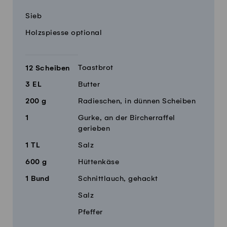
Menge
Zutaten
Sieb
Holzspiesse optional
Toastbrot
12
Scheiben
3
EL
Butter
200
g
Radieschen, in dünnen Scheiben
1
Gurke, an der Bircherraffel
gerieben
1
TL
Salz
600
g
Hüttenkäse
1
Bund
Schnittlauch, gehackt
Salz
Pfeffer