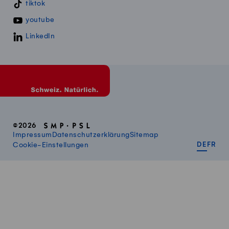
tiktok
youtube
LinkedIn
©2026
Impressum
Datenschutzerklärung
Sitemap
DEUT
FR
Cookie-Einstellungen
DE
FR