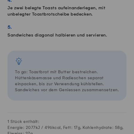
Je zwei belegte Toasts aufeinanderlegen, mit
unbelegter Toastbrotscheibe bedecken.
Sandwiches diagonal halbieren und servieren.
To go: Toastbrot mit Butter bestreichen.
Hüttenkäsemasse und Radieschen separat
einpacken, bis zur Verwendung kühlstellen.
Sandwiches vor dem Geniessen zusammensetzen.
1 Stück enthält:
Energie: 2077kJ /
496
kcal, Fett:
17
g, Kohlenhydrate:
58
g,
Eiweiss:
27
g