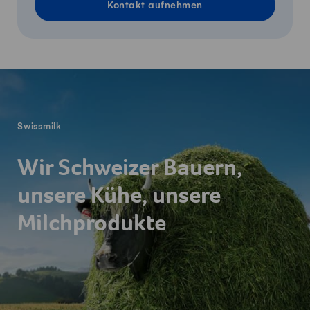
Kontakt aufnehmen
Fusszeile
Swissmilk
Wir Schweizer Bauern,
unsere Kühe, unsere
Milchprodukte