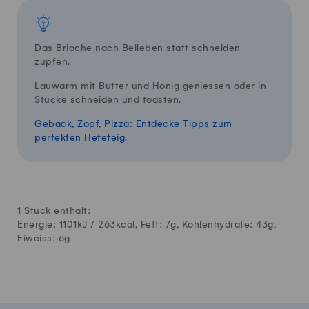
Das Brioche nach Belieben statt schneiden
zupfen.
Lauwarm mit Butter und Honig geniessen oder in
Stücke schneiden und toasten.
Gebäck, Zopf, Pizza: Entdecke Tipps zum
perfekten Hefeteig.
1 Stück enthält:
Energie: 1101kJ /
263
kcal, Fett:
7
g, Kohlenhydrate:
43
g,
Eiweiss:
6
g