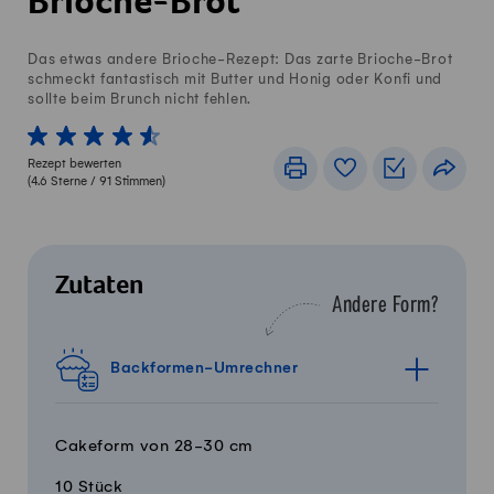
Brioche-Brot
Das etwas andere Brioche-Rezept: Das zarte Brioche-Brot
schmeckt fantastisch mit Butter und Honig oder Konfi und
sollte beim Brunch nicht fehlen.
1 von 5 Sterne
2 von 5 Sterne
3 von 5 Sterne
4 von 5 Sterne
5 von 5 Sterne
Rezept bewerten
Drucken
Rezeptbuch
Einkaufslis
Teile
(
4.6
Sterne /
91
Stimmen)
Zutaten
Andere Form?
Backformen-Umrechner
Cakeform von 28-30 cm
10 Stück