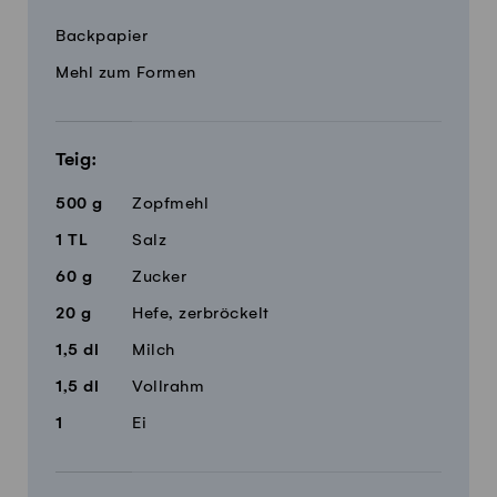
Menge
Zutaten
Backpapier
Mehl zum Formen
Teig:
500
g
Zopfmehl
1
TL
Salz
60
g
Zucker
20
g
Hefe, zerbröckelt
1,5
dl
Milch
1,5
dl
Vollrahm
1
Ei