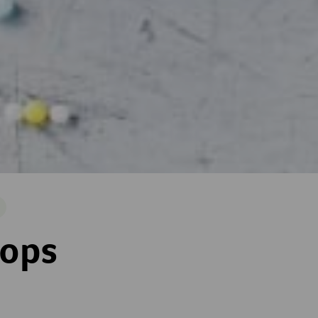
arisch
ops
ne
terne