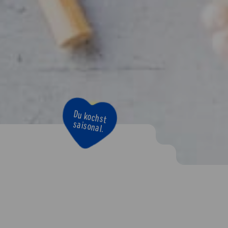
Du kochst
saisonal.