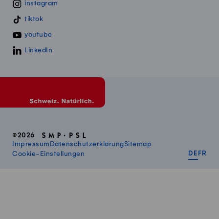
instagram
tiktok
youtube
LinkedIn
©2026
Impressum
Datenschutzerklärung
Sitemap
DEUT
FR
Cookie-Einstellungen
DE
FR