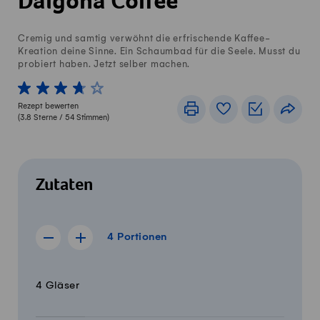
Dalgona Coffee
Cremig und samtig verwöhnt die erfrischende Kaffee-
Kreation deine Sinne. Ein Schaumbad für die Seele. Musst du
probiert haben. Jetzt selber machen.
1 von 5 Sterne
2 von 5 Sterne
3 von 5 Sterne
4 von 5 Sterne
5 von 5 Sterne
Rezept bewerten
Drucken
Rezeptbuch
Einkaufslis
Teile
(
3.8
Sterne /
54
Stimmen)
Zutaten
4 Portionen
4
Portionen
Rezept für 3 Portionen anzeigen
Rezept für 5 Portionen anzeigen
Menge
Zutaten
4 Gläser