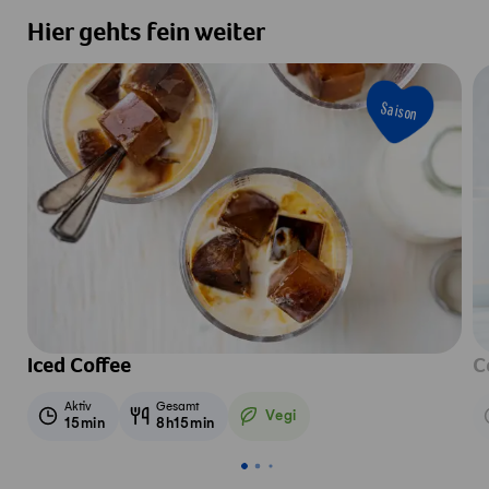
Hier gehts fein weiter
Saison
Iced Coffee
C
Aktiv
Gesamt
Vegi
15min
8h15min
Vegetarisch