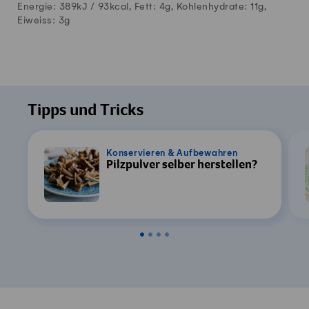
Energie: 389kJ /
93
kcal, Fett:
4
g, Kohlenhydrate:
11
g,
Eiweiss:
3
g
Tipps und Tricks
Konservieren & Aufbewahren
Pilzpulver selber herstellen?