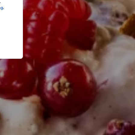
.
ng
.