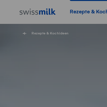
Navigieren auf Swissmilk.ch
Schnellzugriff-Links
Startseite
Hauptnavigation
Rezepte & Koc
Rezepte & Kochideen