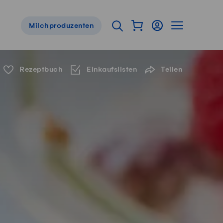
Warenkorb als Flyou
Login
Seitennavig
Suche öffnen
Milchproduzenten
Servicenavigation
Rezeptbuch
Einkaufslisten
Teilen